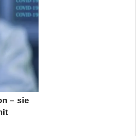
n – sie
it