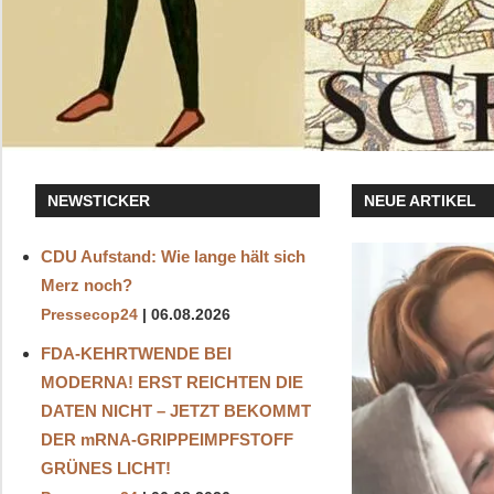
NEWSTICKER
NEUE ARTIKEL
CDU Aufstand: Wie lange hält sich
Merz noch?
Pressecop24
06.08.2026
FDA-KEHRTWENDE BEI
MODERNA! ERST REICHTEN DIE
DATEN NICHT – JETZT BEKOMMT
DER mRNA-GRIPPEIMPFSTOFF
GRÜNES LICHT!