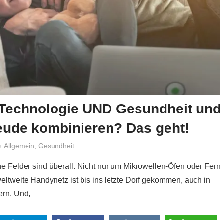
Technologie UND Gesundheit un
eude kombinieren? Das geht!
Niki Vogt
Allgemein
,
Gesundheit
e Felder sind überall. Nicht nur um Mikrowellen-Öfen oder Fe
ltweite Handynetz ist bis ins letzte Dorf gekommen, auch in
ern. Und,