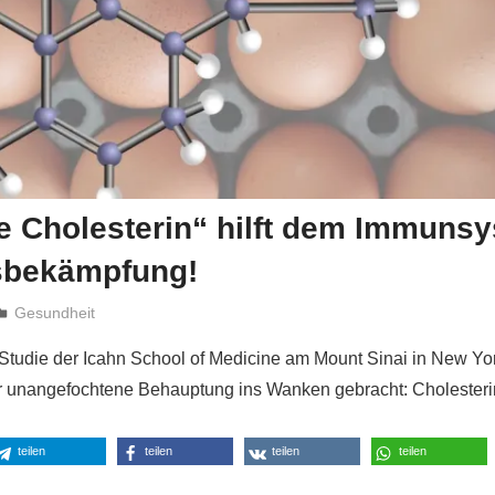
e Cholesterin“ hilft dem Immunsy
sbekämpfung!
Niki Vogt
Gesundheit
 Studie der Icahn School of Medicine am Mount Sinai in New York
er unangefochtene Behauptung ins Wanken gebracht: Cholesteri
teilen
teilen
teilen
teilen