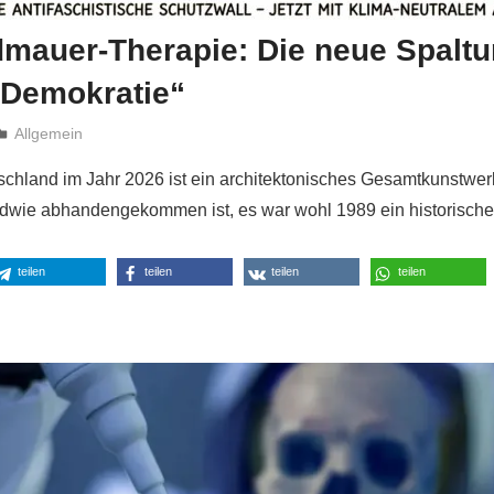
dmauer-Therapie: Die neue Spalt
 Demokratie“
Niki Vogt
Allgemein
hland im Jahr 2026 ist ein architektonisches Gesamtkunstwer
dwie abhandengekommen ist, es war wohl 1989 ein historischer
teilen
teilen
teilen
teilen