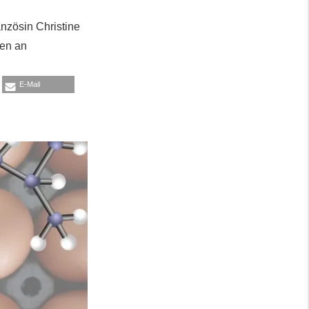
anzösin Christine
hen an
E-Mail