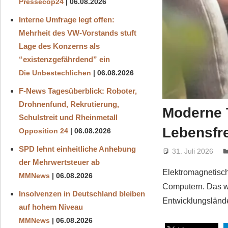
Pressecop24
06.08.2026
Interne Umfrage legt offen:
Mehrheit des VW-Vorstands stuft
Lage des Konzerns als
“existenzgefährdend” ein
Die Unbestechlichen
06.08.2026
F-News Tagesüberblick: Roboter,
Drohnenfund, Rekrutierung,
Moderne 
Schulstreit und Rheinmetall
Lebensfr
Opposition 24
06.08.2026
SPD lehnt einheitliche Anhebung
31. Juli 2026
der Mehrwertsteuer ab
Elektromagnetisch
MMNews
06.08.2026
Computern. Das we
Insolvenzen in Deutschland bleiben
Entwicklungsländ
auf hohem Niveau
MMNews
06.08.2026