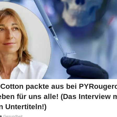
 Cotton packte aus bei PYRougero
eben für uns alle! (Das Interview m
 Untertiteln!)
Niki Vogt
Gesundheit