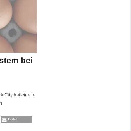
stem bei
 City hat eine in
n
E-Mail