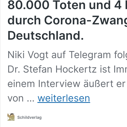
80.000 Toten und 4 
durch Corona-Zwang
Deutschland.
Niki Vogt auf Telegram fo
Dr. Stefan Hockertz ist I
einem Interview äußert er 
Tödlicher
von …
weiterlesen
Impfwahn:
Experte
rechnet
Schildverlag
mit
80.000