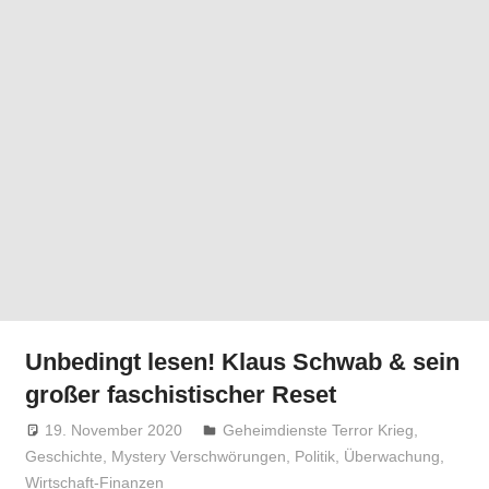
Unbedingt lesen! Klaus Schwab & sein
großer faschistischer Reset
19. November 2020
Niki Vogt
Geheimdienste Terror Krieg
,
Geschichte
,
Mystery Verschwörungen
,
Politik
,
Überwachung
,
Wirtschaft-Finanzen