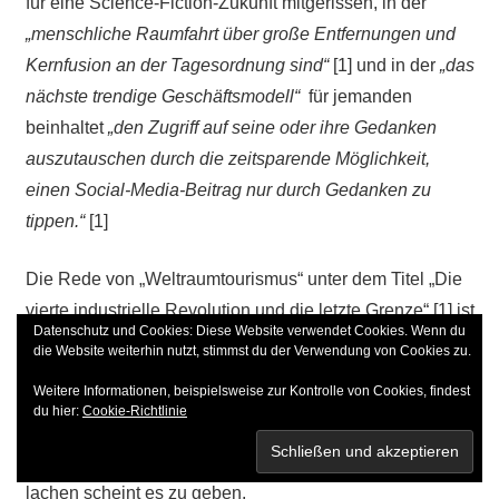
für eine Science-Fiction-Zukunft mitgerissen, in der
„menschliche Raumfahrt über große Entfernungen und
Kernfusion an der Tagesordnung sind“
[1] und in der
„das
nächste trendige Geschäftsmodell“
für jemanden
beinhaltet
„den Zugriff auf seine oder ihre Gedanken
auszutauschen durch die zeitsparende Möglichkeit,
einen Social-Media-Beitrag nur durch Gedanken zu
tippen.“
[1]
Die Rede von „Weltraumtourismus“ unter dem Titel „Die
vierte industrielle Revolution und die letzte Grenze“ [1] ist
Datenschutz und Cookies: Diese Website verwendet Cookies. Wenn du
fast lustig, ebenso wie sein Vorschlag, dass „eine Welt
die Website weiterhin nutzt, stimmst du der Verwendung von Cookies zu.
voller Drohnen eine Welt voller Möglichkeiten bietet“. [1]
Weitere Informationen, beispielsweise zur Kontrolle von Cookies, findest
du hier:
Cookie-Richtlinie
Aber je weiter der Leser in die Welt vordringt, die in
Schwabs Büchern dargestellt ist, desto weniger zu
lachen scheint es zu geben.