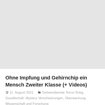
Ohne Impfung und Gehirnchip ein
Mensch Zweiter Klasse (+ Videos)
11. August 2021
Niki Vogt
Geheimdienste Terror Krieg
,
Gesellschaft
,
Mystery Verschwörungen
,
Überwachung
,
Wissenschaft und Forschung