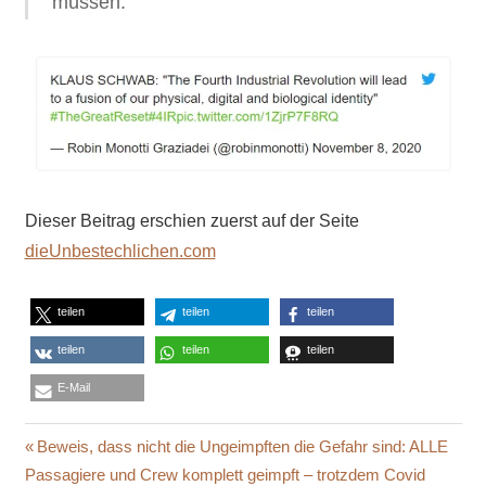
müssen.“
Dieser Beitrag erschien zuerst auf der Seite
dieUnbestechlichen.com
teilen
teilen
teilen
teilen
teilen
teilen
E-Mail
BORG
Beitragsnavigation
Vorheriger
Beweis, dass nicht die Ungeimpften die Gefahr sind: ALLE
CYBORG
Beitrag:
Passagiere und Crew komplett geimpft – trotzdem Covid