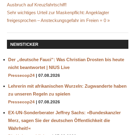
ELON
Ausbruch auf Kreuzfahrtschiff!
MUSK
Nächster
Sehr wichtiges Urteil zur Maskenpflicht: Angeklagter
GEHIRNCHIP
Beitrag:
freigesprochen – Ansteckungsgefahr im Freien = 0
GEN-
EDITIERUNG
IMPLANTATE
NEWSTICKER
KI
KLAUS
Der „deutsche Fauci“: Was Christian Drosten bis heute
SCHWAB
nicht beantwortet | NIUS Live
TRANSHUMANISMUS
Pressecop24
07.08.2026
WELTELITE
Lehrerin mit afrikanischen Wurzeln: Zugwanderte haben
zu unseren Regeln zu spielen
Pressecop24
07.08.2026
EX-UN-Sonderberater Jeffrey Sachs: »Bundeskanzler
Merz, sagen Sie der deutschen Öffentlichkeit die
Wahrheit!«