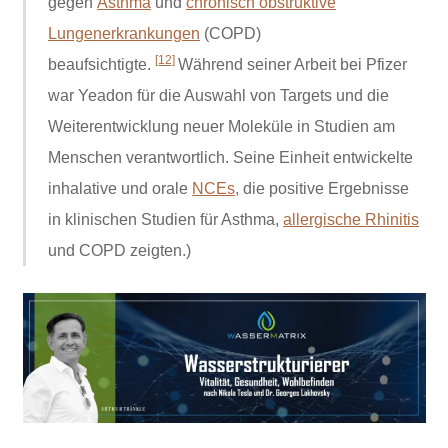
gegen
Asthma
und
chronisch obstruktive
Lungenerkrankungen
(COPD)
[12]
beaufsichtigte.
Während seiner Arbeit bei Pfizer
war Yeadon für die Auswahl von Targets und die
Weiterentwicklung neuer Moleküle in Studien am
Menschen verantwortlich. Seine Einheit entwickelte
inhalative und orale
NCEs,
die positive Ergebnisse
in klinischen Studien für Asthma,
allergische Rhinitis
und COPD zeigten.)