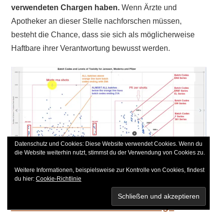
verwendeten Chargen haben.
Wenn Ärzte und
Apotheker an dieser Stelle nachforschen müssen,
besteht die Chance, dass sie sich als möglicherweise
Haftbare ihrer Verantwortung bewusst werden.
Datenschutz und Cookies: Diese Website verwendet Cookies. Wenn du
die Website weiterhin nutzt, stimmst du der Verwendung von Cookies zu.
Quelle: https://www.wodarg.com/
Weitere Informationen, beispielsweise zur Kontrolle von Cookies, findest
du hier:
Cookie-Richtlinie
Ergänzung/ Nachtrag:
Die Bedeutung
des Verfallsdatums einer Charge