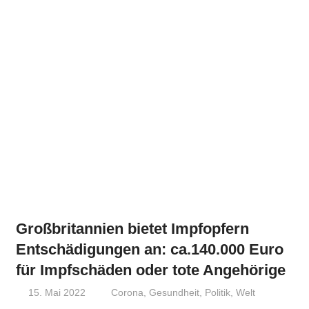
Großbritannien bietet Impfopfern
Entschädigungen an: ca.140.000 Euro
für Impfschäden oder tote Angehörige
15. Mai 2022
Niki Vogt
Corona
,
Gesundheit
,
Politik
,
Welt