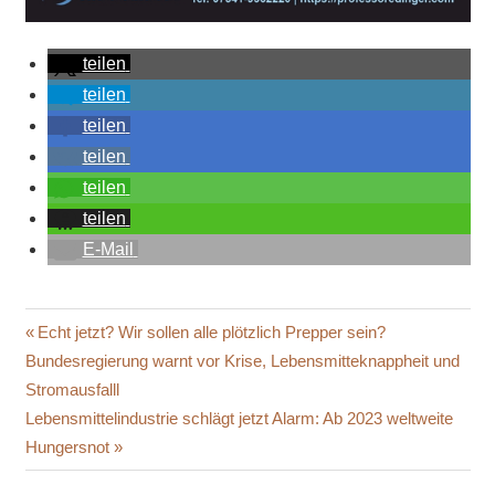
teilen
teilen
teilen
teilen
teilen
teilen
E-Mail
COMPENSATION
Beitragsnavigation
Vorheriger
Echt jetzt? Wir sollen alle plötzlich Prepper sein?
ENTSCHÄDIGUNG
Beitrag:
Bundesregierung warnt vor Krise, Lebensmitteknappheit und
FAKTENCHECKER
Stromausfalll
UNITED
Nächster
Lebensmittelindustrie schlägt jetzt Alarm: Ab 2023 weltweite
KINGDOM
Beitrag:
Hungersnot
VEREINIGTES
KÖNIGREICH