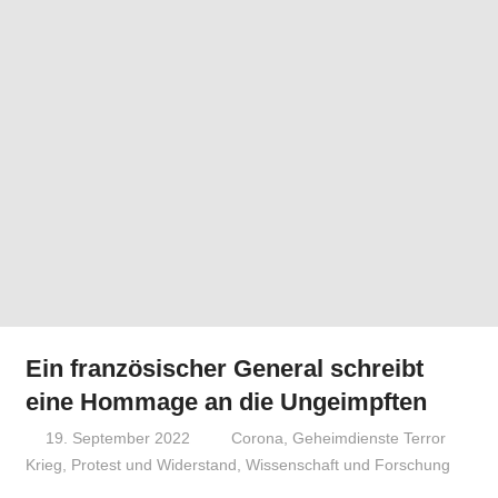
Ein französischer General schreibt
eine Hommage an die Ungeimpften
19. September 2022
Niki Vogt
Corona
,
Geheimdienste Terror
Krieg
,
Protest und Widerstand
,
Wissenschaft und Forschung