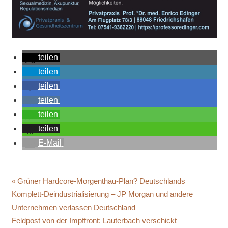
teilen
teilen
teilen
teilen
teilen
teilen
E-Mail
Beitragsnavigation
Vorheriger
Grüner Hardcore-Morgenthau-Plan? Deutschlands
Beitrag:
Komplett-Deindustrialisierung – JP Morgan und andere
Unternehmen verlassen Deutschland
Nächster
Feldpost von der Impffront: Lauterbach verschickt