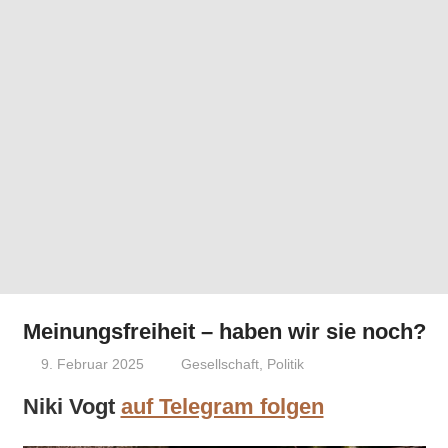
Meinungsfreiheit – haben wir sie noch?
9. Februar 2025
Niki Vogt
Gesellschaft
,
Politik
Niki Vogt
auf Telegram folgen