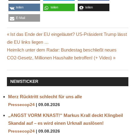
teilen
teilen
teilen
E-Mail
ANGST
Beitragsnavigation
Vorheriger
Ist das Ende der EU eingeläutet? US-Präsident Trump lässt
MEINUNGSFREIHEIT
Beitrag:
die EU links liegen …
MEINUNGSTERROR
Nächster
Heimlich unter dem Radar: Bundestag beschließt neues
NEUE
Beitrag:
CO2-Gesetz, Millionen Haushalte betroffen! (+ Video)
INQUISITION
TERROR
NEWSTICKER
Merz Rücktritt schlecht für uns alle
Pressecop24
09.08.2026
„ANGST VORM KNAST!“ Markus Krall deckt Klingbeil
Skandal auf – es wird einen Urknall auslösen!
Pressecop24
09.08.2026