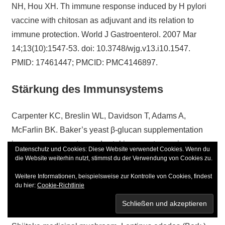
NH, Hou XH. Th immune response induced by H pylori
vaccine with chitosan as adjuvant and its relation to
immune protection. World J Gastroenterol. 2007 Mar
14;13(10):1547-53. doi: 10.3748/wjg.v13.i10.1547.
PMID: 17461447; PMCID: PMC4146897.
Stärkung des Immunsystems
Carpenter KC, Breslin WL, Davidson T, Adams A,
McFarlin BK. Baker’s yeast β-glucan supplementation
increases monocytes and cytokines post-exercise:
Datenschutz und Cookies: Diese Website verwendet Cookies. Wenn du
implications for infection risk?. Br J Nutr.
die Website weiterhin nutzt, stimmst du der Verwendung von Cookies zu.
2013;109(3):478-486. doi:10.1017/S0007114512001407
Weitere Informationen, beispielsweise zur Kontrolle von Cookies, findest
du hier:
Cookie-Richtlinie
Gaullier JM, Sleboda J, Øfjord ES, et al.
Supplementation with a soluble β-glucan exported from