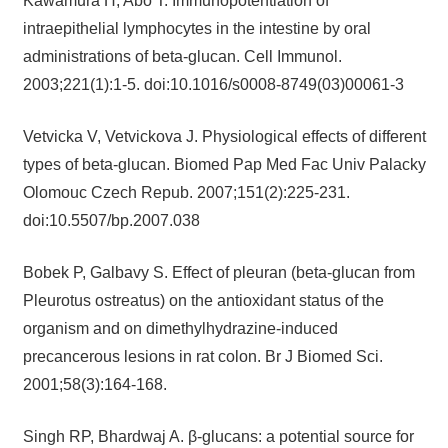
Kawamura H, Abo T. Immunopotentiation of
intraepithelial lymphocytes in the intestine by oral
administrations of beta-glucan. Cell Immunol.
2003;221(1):1-5. doi:10.1016/s0008-8749(03)00061-3
Vetvicka V, Vetvickova J. Physiological effects of different
types of beta-glucan. Biomed Pap Med Fac Univ Palacky
Olomouc Czech Repub. 2007;151(2):225-231.
doi:10.5507/bp.2007.038
Bobek P, Galbavy S. Effect of pleuran (beta-glucan from
Pleurotus ostreatus) on the antioxidant status of the
organism and on dimethylhydrazine-induced
precancerous lesions in rat colon. Br J Biomed Sci.
2001;58(3):164-168.
Singh RP, Bhardwaj A. β-glucans: a potential source for