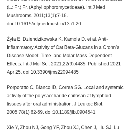
(L.: Fr.) Fr. (Aphyllophoromycetideae). Int J Med
Mushrooms. 2011;13(1):7-18.
doi:10.1615/intjmedmushr.v13.i1.20
Żyła E, Dziendzikowska K, Kamola D, et al. Anti-
Inflammatory Activity of Oat Beta-Glucans in a Crohn’s
Disease Model: Time- and Molar Mass-Dependent
Effects. Int J Mol Sci. 2021;22(9):4485. Published 2021
Apr 25. doi:10.3390/ijms22094485
Porporatto C, Bianco ID, Correa SG. Local and systemic
activity of the polysaccharide chitosan at lymphoid
tissues after oral administration. J Leukoc Biol.
2005;78(1):62-69. doi:10.1189/jlb.0904541
Xie Y, Zhou NJ, Gong YF, Zhou XJ, Chen J, Hu SJ, Lu