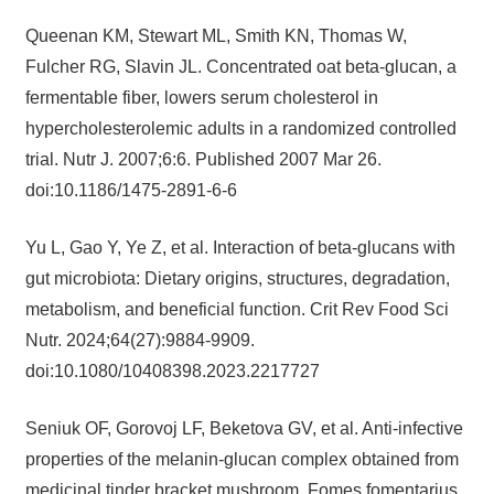
Queenan KM, Stewart ML, Smith KN, Thomas W,
Fulcher RG, Slavin JL. Concentrated oat beta-glucan, a
fermentable fiber, lowers serum cholesterol in
hypercholesterolemic adults in a randomized controlled
trial. Nutr J. 2007;6:6. Published 2007 Mar 26.
doi:10.1186/1475-2891-6-6
Yu L, Gao Y, Ye Z, et al. Interaction of beta-glucans with
gut microbiota: Dietary origins, structures, degradation,
metabolism, and beneficial function. Crit Rev Food Sci
Nutr. 2024;64(27):9884-9909.
doi:10.1080/10408398.2023.2217727
Seniuk OF, Gorovoj LF, Beketova GV, et al. Anti-infective
properties of the melanin-glucan complex obtained from
medicinal tinder bracket mushroom, Fomes fomentarius