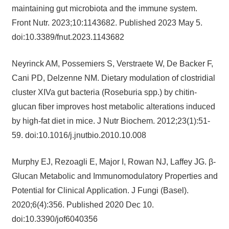
maintaining gut microbiota and the immune system.
Front Nutr. 2023;10:1143682. Published 2023 May 5.
doi:10.3389/fnut.2023.1143682
Neyrinck AM, Possemiers S, Verstraete W, De Backer F,
Cani PD, Delzenne NM. Dietary modulation of clostridial
cluster XIVa gut bacteria (Roseburia spp.) by chitin-
glucan fiber improves host metabolic alterations induced
by high-fat diet in mice. J Nutr Biochem. 2012;23(1):51-
59. doi:10.1016/j.jnutbio.2010.10.008
Murphy EJ, Rezoagli E, Major I, Rowan NJ, Laffey JG. β-
Glucan Metabolic and Immunomodulatory Properties and
Potential for Clinical Application. J Fungi (Basel).
2020;6(4):356. Published 2020 Dec 10.
doi:10.3390/jof6040356