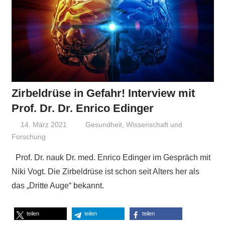
Zirbeldrüse in Gefahr! Interview mit
Prof. Dr. Dr. Enrico Edinger
14. März 2021
Niki Vogt
Gesundheit
,
Wissenschaft und
Forschung
Prof. Dr. nauk Dr. med. Enrico Edinger im Gespräch mit
Niki Vogt. Die Zirbeldrüse ist schon seit Alters her als
das „Dritte Auge“ bekannt.
teilen
teilen
teilen