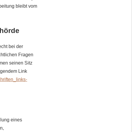
beitung bleibt vom
ehörde
cht bei der
chtlichen Fragen
men seinen Sitz
olgendem Link
riften_links-
llung eines
n,