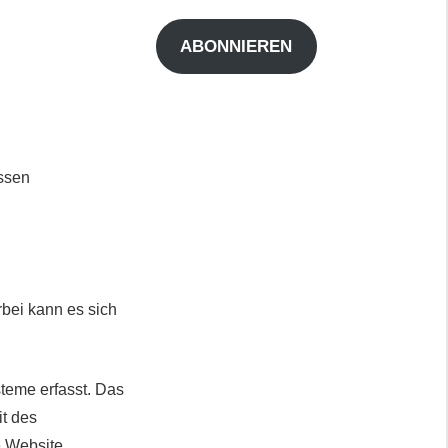
Adresse
ABONNIEREN
essen
rbei kann es sich
teme erfasst. Das
it des
e Website