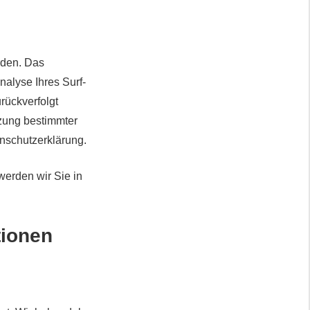
rden. Das
alyse Ihres Surf-
rückverfolgt
zung bestimmter
enschutzerklärung.
erden wir Sie in
tionen