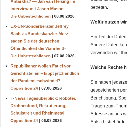
Antarktis? — Jan van Helsing im
betreten.
Interview mit Jason Mason
Die Unbestechlichen
08.08.2026
Wofür nutzen wir
EX-UN-Sonderberater Jeffrey
Sachs: »Bundeskanzler Merz,
Ein Teil der Daten
sagen Sie der deutschen
Andere Daten kön
Öffentlichkeit die Wahrheit!«
verwenden wir Ihre
Die Unbestechlichen
07.08.2026
Republikaner wollen Fauci vor
Welche Rechte ha
Gericht stellen – kippt jetzt endlich
der Pandemieschwindel?
Sie haben jederze
Opposition 24
07.08.2026
gespeicherten pe
Berichtigung, Spe
F-News Tagesüberblick: Roboter,
Drohnenfund, Rekrutierung,
Fragen zum Thema
Schulstreit und Rheinmetall
Adresse an uns we
Opposition 24
06.08.2026
Aufsichtsbehörde 