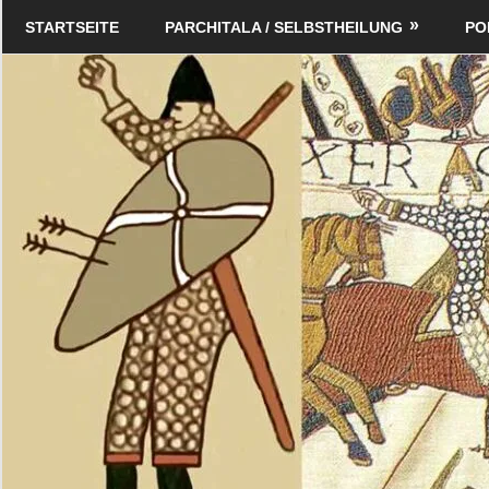
Zum
Schildverlag
STARTSEITE
PARCHITALA / SELBSTHEILUNG
PO
Inhalt
springen