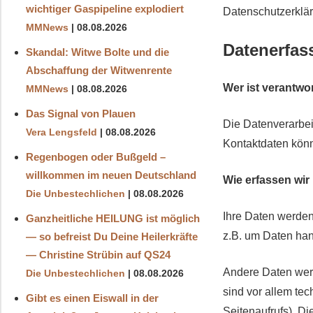
wichtiger Gaspipeline explodiert
Datenschutzerklä
MMNews
08.08.2026
Datenerfas
Skandal: Witwe Bolte und die
Abschaffung der Witwenrente
Wer ist verantwo
MMNews
08.08.2026
Das Signal von Plauen
Die Datenverarbei
Vera Lengsfeld
08.08.2026
Kontaktdaten kön
Regenbogen oder Bußgeld –
willkommen im neuen Deutschland
Wie erfassen wir
Die Unbestechlichen
08.08.2026
Ihre Daten werden
Ganzheitliche HEILUNG ist möglich
z.B. um Daten han
— so befreist Du Deine Heilerkräfte
— Christine Strübin auf QS24
Andere Daten wer
Die Unbestechlichen
08.08.2026
sind vor allem tec
Gibt es einen Eiswall in der
Seitenaufrufs). D