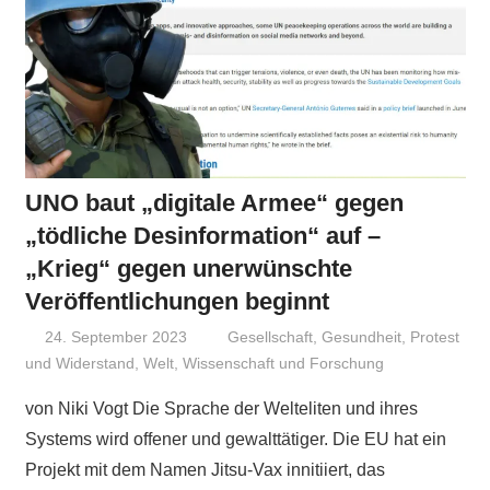
UNO baut „digitale Armee“ gegen
„tödliche Desinformation“ auf –
„Krieg“ gegen unerwünschte
Veröffentlichungen beginnt
24. September 2023
Niki Vogt
Gesellschaft
,
Gesundheit
,
Protest
und Widerstand
,
Welt
,
Wissenschaft und Forschung
von Niki Vogt Die Sprache der Welteliten und ihres
Systems wird offener und gewalttätiger. Die EU hat ein
Projekt mit dem Namen Jitsu-Vax innitiiert, das