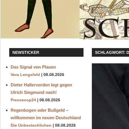
NEWSTICKER
SCHLAGWORT:
D
Das Signal von Plauen
Vera Lengsfeld
08.08.2026
Dieter Hallervorden legt gegen
Ulrich Siegmund nach!
Pressecop24
08.08.2026
Regenbogen oder Bußgeld –
willkommen im neuen Deutschland
Die Unbestechlichen
08.08.2026