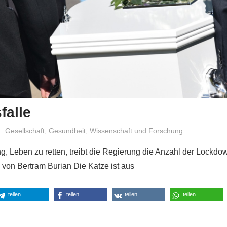
falle
Niki Vogt
Gesellschaft
,
Gesundheit
,
Wissenschaft und Forschung
g, Leben zu retten, treibt die Regierung die Anzahl der Lockd
e von Bertram Burian Die Katze ist aus
teilen
teilen
teilen
teilen