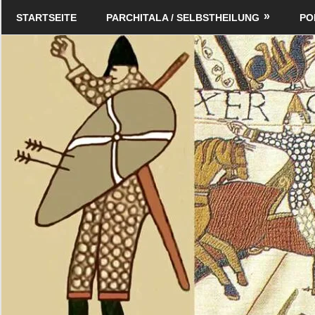
Zum
Schildverlag
STARTSEITE
PARCHITALA / SELBSTHEILUNG
PO
Inhalt
springen