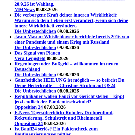
20.9.26 ist Wahltag.
MMNews
09.08.2026
Die verborgene Kraft deiner inneren Wirklichkeit:
Warum sich dein Leben erst verändert, wenn sich deine
innere Wirklichkeit verändert.
Die Unbestechlichen
09.08.2026
Jason Mason: Whistleblower berichtete bereits 2016 von
einer Pandemie und einem Krieg mit Russland
Die Unbestechlichen
09.08.2026
Das Signal von Plauen
Vera Lengsfeld
08.08.2026
Regenbogen oder Bußgeld – willkommen im neuen
Deutschland
Die Unbestechlichen
08.08.2026
Ganzheitliche HEILUNG ist möglich — so befreist Du
Deine Heilerkräfte — Christine Strübin auf QS24
Die Unbestechlichen
08.08.2026
Republikaner wollen Fauci vor Gericht stellen – kippt
jetzt endlich der Pandemieschwindel?
Opposition 24
07.08.2026
F-News Tagesüberblick: Roboter, Drohnenfund,
Rekrutierung, Schulstreit und Rheinmetall
Opposition 24
06.08.2026
Ist Baufi24 seriös? Ein Faktencheck zum
Baufinanzierungsvermittler