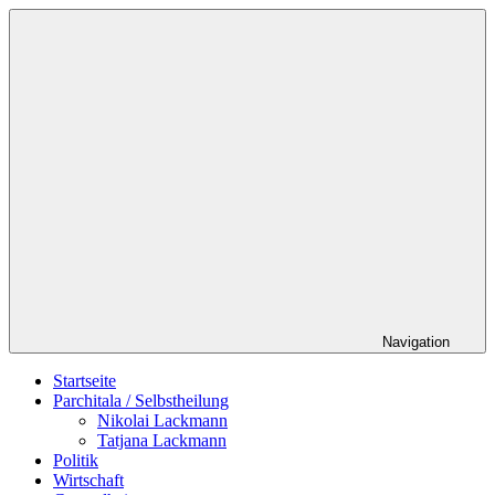
Zum
Schildverlag
Inhalt
springen
Navigation
Startseite
Parchitala / Selbstheilung
Nikolai Lackmann
Tatjana Lackmann
Politik
Wirtschaft