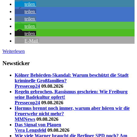
teilen
teilen
teilen
teilen
teilen
E-Mail
Weiterlesen
Newsticker
Kölner Behörden-Skandal: Warum beschützt die Stadt
kriminelle Großfamilien?
Pressecop24
09.08.2026
Regeln gebrochen, Rassismus geschrien: Wie Freiburg
seine Badekultur opfert!
Pressecop24
09.08.2026
Hormus brennt noch immer, warum aber hören wir die
Feuerwehr nicht mehr?
MMNews
09.08.2026
Das Signal von Plauen
Vera Lengsfeld
09.08.2026
Wie viele Warner braucht die Berliner SPD noch? Am