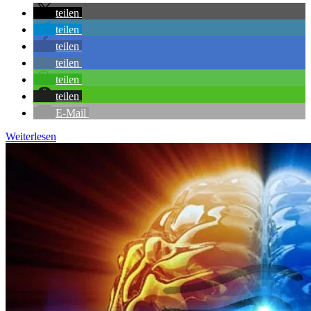
teilen
teilen
teilen
teilen
teilen
teilen
E-Mail
Weiterlesen