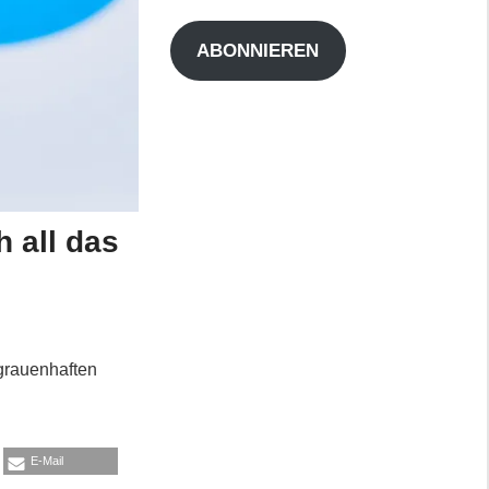
Adresse
ABONNIEREN
h all das
 grauenhaften
E-Mail