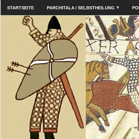
Zum
Schildverlag
STARTSEITE
PARCHITALA / SELBSTHEILUNG
PO
Inhalt
springen