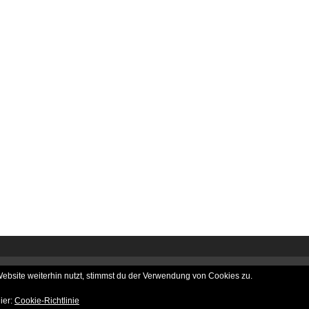
bsite weiterhin nutzt, stimmst du der Verwendung von Cookies zu.
ier:
Cookie-Richtlinie