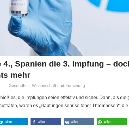
ie 4., Spanien die 3. Impfung – doc
hts mehr
Niki Vogt
Gesundheit
,
Wissenschaft und Forschung
 hieß es, die Impfungen seien effektiv und sicher. Dann, als die
ftraten, waren es „Häufungen sehr seltener Thrombosen“, die
teilen
teilen
teilen
teilen