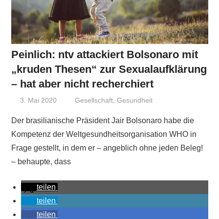
Peinlich: ntv attackiert Bolsonaro mit
„kruden Thesen“ zur Sexualaufklärung
– hat aber nicht recherchiert
3. Mai 2020
Niki Vogt
Gesellschaft
,
Gesundheit
Der brasilianische Präsident Jair Bolsonaro habe die
Kompetenz der Weltgesundheitsorganisation WHO in
Frage gestellt, in dem er – angeblich ohne jeden Beleg!
– behaupte, dass
teilen
teilen
teilen