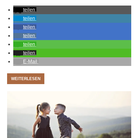
teilen
teilen
teilen
teilen
teilen
teilen
E-Mail
WEITERLESEN