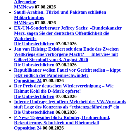
Allgemeine
MMNews
07.08.2026
Saudi-Arabien, Türkei und Pakistan schließen
Militärbündnis
MMNews
07.08.2026
EX-UN-Sonderberater Jeffrey Sachs: »Bundeskanzler
Merz, sagen Sie der deutschen Öffentlichkeit die
Wahrheit!«
Die Unbestechlichen
07.08.2026
Jan van Helsing: Existiert seit dem Ende des Zweiten
Weltkriegs eine verborgene Macht? — Interview mit
Gilbert Sternhoff vom 3. August 2026
Die Unbestechlichen
07.08.2026
Republikaner wollen Fauci vor Gericht stellen – kippt
jetzt endlich der Pandemieschwindel?
Opposition 24
07.08.2026
Der Preis der deutschen Wiedervereinigung – Wie
Helmut Kohl die D‑Mark opferte!
Die Unbestechlichen
07.08.2026
Interne Umfrage legt offen: Mehrheit des VW-Vorstands
stuft Lage des Konzerns als “existenzgefährdend” ein
Die Unbestechlichen
06.08.2026
F-News Tagesüberblick: Roboter, Drohnenfund,
Rekrutierung, Schulstreit und Rheinmetall
Opposition 24
06.08.2026