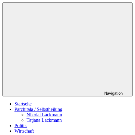
Zum
Schildverlag
Inhalt
springen
Navigation
Startseite
Parchitala / Selbstheilung
Nikolai Lackmann
Tatjana Lackmann
Politik
Wirtschaft