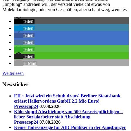
„Impfung“ andrehen will, der versteht vielleicht etwas von
Molekularbiologie, oder von Geschäften, aber schaut weg, wenn es
teilen
teilen
teilen
teilen
teilen
teilen
E-Mail
Weiterlesen
Newsticker
EIL: Jetzt wird ein Schuh draus! Berliner Staatsbank
erlässt Hallervordens GmbH 2,2 Mio Euro!
Pressecop24
07.08.2026
Köln stoppt Abschiebung von 500 Ausreisepflichtigen –
lieber Sozialarbeiter statt Abschiebung
Pressecop24
07.08.2026
Keine Todesanzeige für AfD-Politiker in der Augsburger