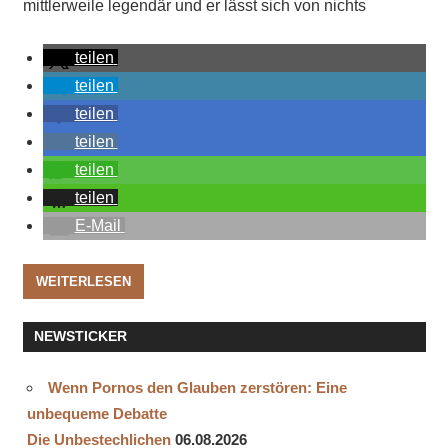
mittlerweile legendär und er lässt sich von nichts
teilen
teilen
teilen
teilen
teilen
teilen
E-Mail
WEITERLESEN
NEWSTICKER
Wenn Pornos den Glauben zerstören: Eine
unbequeme Debatte
Die Unbestechlichen
06.08.2026