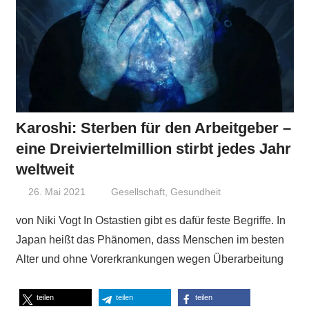
Karoshi: Sterben für den Arbeitgeber –
eine Dreiviertelmillion stirbt jedes Jahr
weltweit
26. Mai 2021
Niki Vogt
Gesellschaft
,
Gesundheit
von Niki Vogt In Ostastien gibt es dafür feste Begriffe. In
Japan heißt das Phänomen, dass Menschen im besten
Alter und ohne Vorerkrankungen wegen Überarbeitung
teilen
teilen
teilen