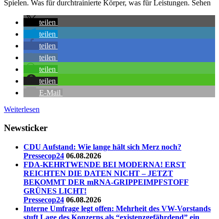
Spielen. Was für durchtrainierte Körper, was für Leistungen. Sehen
teilen
teilen
teilen
teilen
teilen
teilen
E-Mail
Weiterlesen
Newsticker
CDU Aufstand: Wie lange hält sich Merz noch?
Pressecop24
06.08.2026
FDA-KEHRTWENDE BEI MODERNA! ERST
REICHTEN DIE DATEN NICHT – JETZT
BEKOMMT DER mRNA-GRIPPEIMPFSTOFF
GRÜNES LICHT!
Pressecop24
06.08.2026
Interne Umfrage legt offen: Mehrheit des VW-Vorstands
stuft Lage des Konzerns als “existenzgefährdend” ein