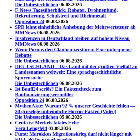
Die Unbestechlichen
06.08.2026
F-News Tagesüberblick: Roboter, Drohnenfund,
Rekrutierung, Schulstreit und Rheinmetall
Opposition 24
06.08.2026
SPD lehnt einheitliche Anhebung der Mehrwertsteuer ab
MMNews
06.08.2026
Insolvenzen in Deutschland bleiben auf hohem Niveau
MMNews
06.08.2026
Wenn Pornos den Glauben zerstören: Eine unbequeme
Debatte
Die Unbestechlichen
06.08.2026
DEUTSCHLAND – Das Land mit der größten Vielfalt an
Landesnamen weltweit: Eine sprachgeschichtliche
Spurensuche
Die Unbestechlichen
06.08.2026
Ist Baufi24 seriös? Ein Faktencheck zum
Baufinanzierungsvermittler
Opposition 24
06.08.2026
MythenAkte: Warum 92 % unserer Geschichte fehlen —
20 gruselige unheimliche Horror Fakten (Video)
Die Unbestechlichen
05.08.2026
Ceuta ist Merkels fatales Erbe
Vera Lengsfeld
03.08.2026
Fürst: Marokkos Migrationskrieg darf nicht länger mit
EU-Geld finanziert werden