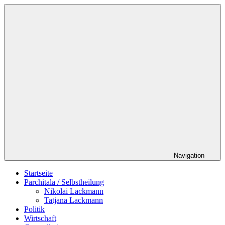
Zum
Schildverlag
Inhalt
springen
Navigation
Startseite
Parchitala / Selbstheilung
Nikolai Lackmann
Tatjana Lackmann
Politik
Wirtschaft