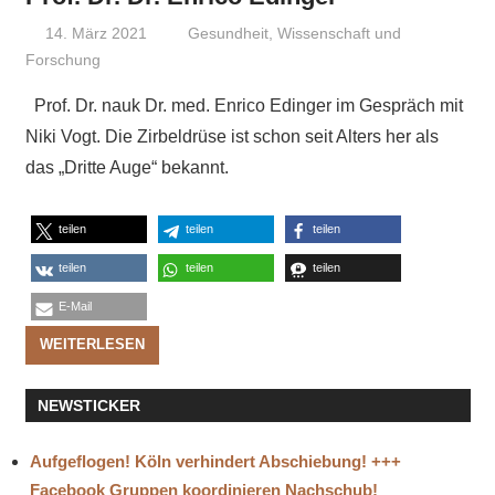
14. März 2021
Niki Vogt
Gesundheit
,
Wissenschaft und
Forschung
Prof. Dr. nauk Dr. med. Enrico Edinger im Gespräch mit
Niki Vogt. Die Zirbeldrüse ist schon seit Alters her als
das „Dritte Auge“ bekannt.
teilen
teilen
teilen
teilen
teilen
teilen
E-Mail
WEITERLESEN
NEWSTICKER
Aufgeflogen! Köln verhindert Abschiebung! +++
Facebook Gruppen koordinieren Nachschub!