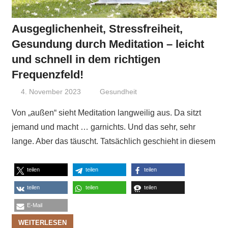
Ausgeglichenheit, Stressfreiheit,
Gesundung durch Meditation – leicht
und schnell in dem richtigen
Frequenzfeld!
4. November 2023
Niki Vogt
Gesundheit
Von „außen“ sieht Meditation langweilig aus. Da sitzt
jemand und macht … garnichts. Und das sehr, sehr
lange. Aber das täuscht. Tatsächlich geschieht in diesem
teilen
teilen
teilen
teilen
teilen
teilen
E-Mail
WEITERLESEN