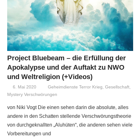
Project Bluebeam – die Erfüllung der
Apokalypse und der Auftakt zu NWO
und Weltreligion (+Videos)
6. Mai 2020
Niki Vogt
Geheimdienste Terror Krieg
,
Gesellschaft
,
Mystery Verschwörungen
von Niki Vogt Die einen sehen darin die absolute, alles
andere in den Schatten stellende Verschwörungstheorie
von durchgeknallten „Aluhüten“, die anderen sehen viele
Vorbereitungen und