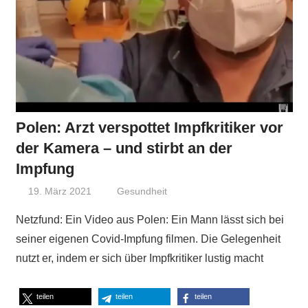
Polen: Arzt verspottet Impfkritiker vor
der Kamera – und stirbt an der
Impfung
19. März 2021
Niki Vogt
Gesundheit
Netzfund: Ein Video aus Polen: Ein Mann lässt sich bei
seiner eigenen Covid-Impfung filmen. Die Gelegenheit
nutzt er, indem er sich über Impfkritiker lustig macht
teilen
teilen
teilen