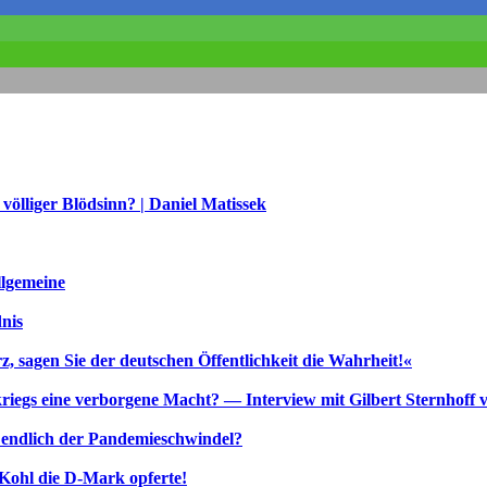
lliger Blödsinn? | Daniel Matissek
llgemeine
nis
 sagen Sie der deutschen Öffentlichkeit die Wahrheit!«
kriegs eine verborgene Macht? — Interview mit Gilbert Sternhoff 
zt endlich der Pandemieschwindel?
Kohl die D‑Mark opferte!