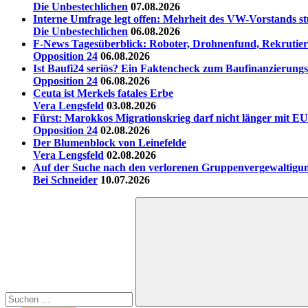
Die Unbestechlichen
07.08.2026
Interne Umfrage legt offen: Mehrheit des VW-Vorstands st
Die Unbestechlichen
06.08.2026
F-News Tagesüberblick: Roboter, Drohnenfund, Rekrutieru
Opposition 24
06.08.2026
Ist Baufi24 seriös? Ein Faktencheck zum Baufinanzierungs
Opposition 24
06.08.2026
Ceuta ist Merkels fatales Erbe
Vera Lengsfeld
03.08.2026
Fürst: Marokkos Migrationskrieg darf nicht länger mit EU
Opposition 24
02.08.2026
Der Blumenblock von Leinefelde
Vera Lengsfeld
02.08.2026
Auf der Suche nach den verlorenen Gruppenvergewaltigu
Bei Schneider
10.07.2026
Suchen
nach: