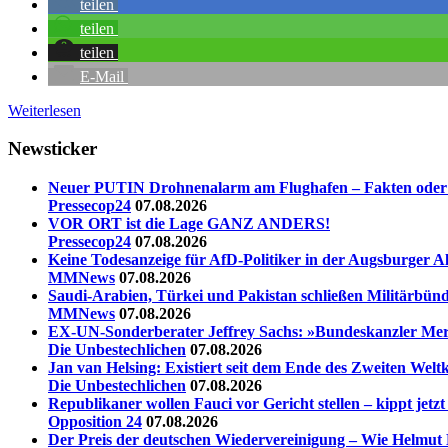
teilen
teilen
teilen
E-Mail
Weiterlesen
Newsticker
Neuer PUTIN Drohnenalarm am Flughafen – Fakten oder vö
Pressecop24
07.08.2026
VOR ORT ist die Lage GANZ ANDERS!
Pressecop24
07.08.2026
Keine Todesanzeige für AfD-Politiker in der Augsburger A
MMNews
07.08.2026
Saudi-Arabien, Türkei und Pakistan schließen Militärbünd
MMNews
07.08.2026
EX-UN-Sonderberater Jeffrey Sachs: »Bundeskanzler Merz,
Die Unbestechlichen
07.08.2026
Jan van Helsing: Existiert seit dem Ende des Zweiten Welt
Die Unbestechlichen
07.08.2026
Republikaner wollen Fauci vor Gericht stellen – kippt jet
Opposition 24
07.08.2026
Der Preis der deutschen Wiedervereinigung – Wie Helmut 