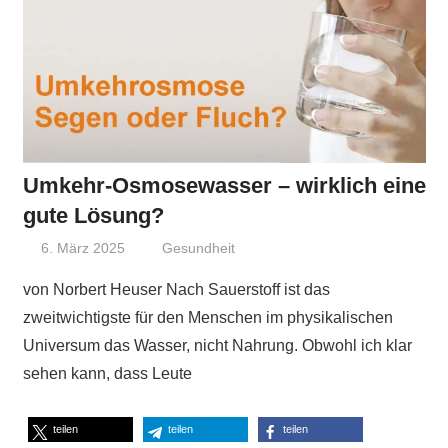
Umkehr-Osmosewasser – wirklich eine
gute Lösung?
6. März 2025
Niki Vogt
Gesundheit
von Norbert Heuser Nach Sauerstoff ist das
zweitwichtigste für den Menschen im physikalischen
Universum das Wasser, nicht Nahrung. Obwohl ich klar
sehen kann, dass Leute
teilen
teilen
teilen