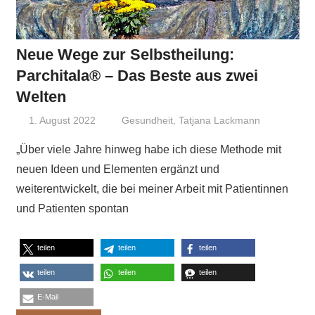
Neue Wege zur Selbstheilung:
Parchitala® – Das Beste aus zwei
Welten
1. August 2022
Niki Vogt
Gesundheit
,
Tatjana Lackmann
„Über viele Jahre hinweg habe ich diese Methode mit
neuen Ideen und Elementen ergänzt und
weiterentwickelt, die bei meiner Arbeit mit Patientinnen
und Patienten spontan
teilen
teilen
teilen
teilen
teilen
teilen
E-Mail