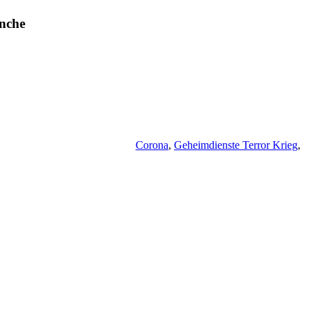
anche
Corona
,
Geheimdienste Terror Krieg
,