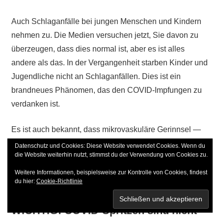
Auch Schlaganfälle bei jungen Menschen und Kindern
nehmen zu. Die Medien versuchen jetzt, Sie davon zu
überzeugen, dass dies normal ist, aber es ist alles
andere als das. In der Vergangenheit starben Kinder und
Jugendliche nicht an Schlaganfällen. Dies ist ein
brandneues Phänomen, das den COVID-Impfungen zu
verdanken ist.
Es ist auch bekannt, dass mikrovaskuläre Gerinnsel —
mikrovaskuläre Infarkte — langfristig zu einer früh
Datenschutz und Cookies: Diese Website verwendet Cookies. Wenn du
die Website weiterhin nutzt, stimmst du der Verwendung von Cookies zu.
einsetzenden Demenz beitragen können. Das ist also
eine weitere potenzielle Gesundheitslawine, die sich
Weitere Informationen, beispielsweise zur Kontrolle von Cookies, findest
du hier:
Cookie-Richtlinie
anbahnt.
WICHTIG: COVID-Spritzen sind nicht