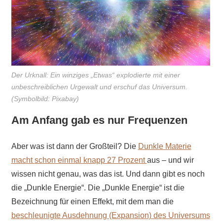
Der Urknall: Ein winziges „Etwas“ explodierte mit einer
unbeschreiblichen Urgewalt und erschuf das Universum.
(Symbolbild: Pixabay)
Am Anfang gab es nur Frequenzen
Aber was ist dann der Großteil? Die
Dunkle Materie
macht
schon einmal
knapp 27 Prozent
aus – und wir
wissen nicht genau, was das ist. Und dann gibt es noch
die „Dunkle Energie“. Die „Dunkle Energie“ ist die
Bezeichnung für einen Effekt, mit dem man die
beschleunigte Ausdehnung
(Expansion) des Universums