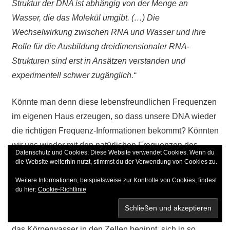
Struktur der DNA ist abhängig von der Menge an
Wasser, die das Molekül umgibt. (…) Die
Wechselwirkung zwischen RNA und Wasser und ihre
Rolle für die Ausbildung dreidimensionaler RNA-
Strukturen sind erst in Ansätzen verstanden und
experimentell schwer zugänglich.“
Könnte man denn diese lebensfreundlichen Frequenzen
im eigenen Haus erzeugen, so dass unsere DNA wieder
die richtigen Frequenz-Informationen bekommt? Könnten
wir uns wieder mit den natürlichen Frequenzen des
Datenschutz und Cookies: Diese Website verwendet Cookies. Wenn du
Universums und der Mutter Erde umgeben und Kraft
die Website weiterhin nutzt, stimmst du der Verwendung von Cookies zu.
tanken? Ja, das geht.
Weitere Informationen, beispielsweise zur Kontrolle von Cookies, findest
du hier:
Cookie-Richtlinie
Dessen „Sende-Wellenlänge“ beträgt 22,5 Hertz. Diese
Frequenz ist besonders wirksam und wohltuend, denn
das Körperwasser in den Zellen beginnt, sich in so