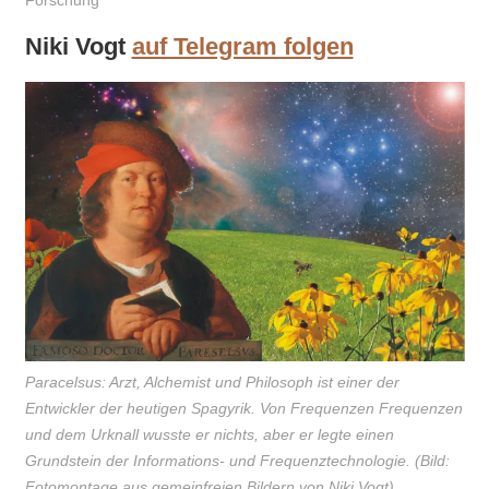
Forschung
Niki Vogt
auf Telegram folgen
Paracelsus: Arzt, Alchemist und Philosoph ist einer der
Entwickler der heutigen Spagyrik. Von Frequenzen Frequenzen
und dem Urknall wusste er nichts, aber er legte einen
Grundstein der Informations- und Frequenztechnologie. (Bild:
Fotomontage aus gemeinfreien Bildern von Niki Vogt)