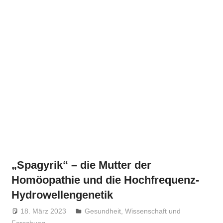
„Spagyrik“ – die Mutter der
Homöopathie und die Hochfrequenz-
Hydrowellengenetik
18. März 2023
Niki Vogt
Gesundheit
,
Wissenschaft und