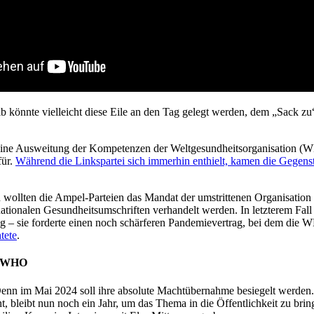
b könnte vielleicht diese Eile an den Tag gelegt werden, dem „Sack zu
r eine Ausweitung der Kompetenzen der Weltgesundheitsorganisation (
für.
Während die Linkspartei sich immerhin enthielt, kamen die Gegens
 wollten die Ampel-Parteien das Mandat der umstrittenen Organisation s
ationalen Gesundheitsumschriften verhandelt werden. In letzterem Fal
ug – sie forderte einen noch schärferen Pandemievertrag, bei dem di
tete
.
n“ WHO
enn im Mai 2024 soll ihre absolute Machtübernahme besiegelt werden.
lüht, bleibt nun noch ein Jahr, um das Thema in die Öffentlichkeit zu 