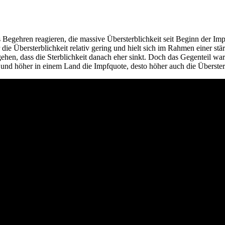
as Begehren reagieren, die massive Übersterblichkeit seit Beginn der I
Übersterblichkeit relativ gering und hielt sich im Rahmen einer stä
hen, dass die Sterblichkeit danach eher sinkt. Doch das Gegenteil war
, und höher in einem Land die Impfquote, desto höher auch die Überster