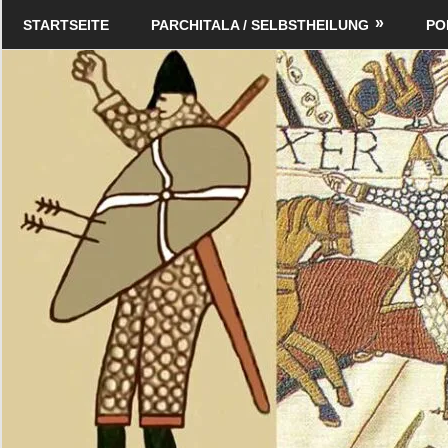
Zum
Schildverlag
STARTSEITE
PARCHITALA / SELBSTHEILUNG
PO
Inhalt
springen