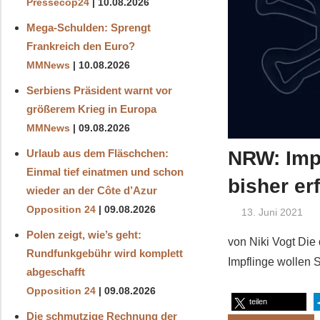
Pressecop24
10.08.2026
Mega-Schulden: Sprengt
Frankreich den Euro?
MMNews
10.08.2026
Serbiens Präsident warnt vor
größerem Krieg in Europa
MMNews
09.08.2026
NRW: Imp
Urlaub aus dem Fläschchen:
Einmal tief einatmen und schon
bisher er
wieder an der Côte d’Azur
Opposition 24
09.08.2026
13. Juni 2021
Polen zeigt, wie’s geht:
von Niki Vogt Die
Rundfunkgebühr wird komplett
Impflinge wollen
abgeschafft
Opposition 24
09.08.2026
teilen
Die schmutzige Rechnung der