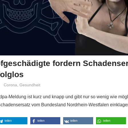
fgeschädigte fordern Schadenser
folglos
Niki Vogt
Corona
,
Gesundheit
 dpa-Meldung ist kurz und knapp und gibt nur so wenig wie mögl
 Schadensersatz vom Bundesland Nordrhein-Westfalen einklage
teilen
teilen
teilen
teilen