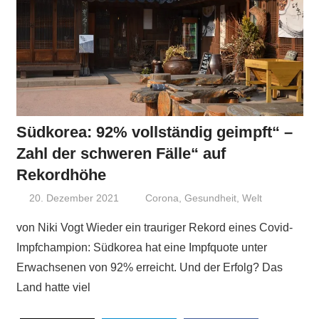
Südkorea: 92% vollständig geimpft“ –
Zahl der schweren Fälle“ auf
Rekordhöhe
20. Dezember 2021
Niki Vogt
Corona
,
Gesundheit
,
Welt
von Niki Vogt Wieder ein trauriger Rekord eines Covid-
Impfchampion: Südkorea hat eine Impfquote unter
Erwachsenen von 92% erreicht. Und der Erfolg? Das
Land hatte viel