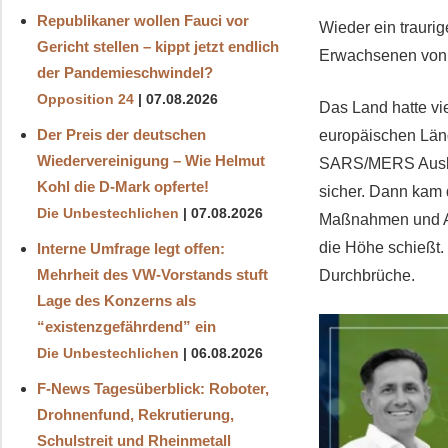
Republikaner wollen Fauci vor
Wieder ein trauri
Gericht stellen – kippt jetzt endlich
Erwachsenen von 
der Pandemieschwindel?
Opposition 24
07.08.2026
Das Land hatte vi
Der Preis der deutschen
europäischen Länd
Wiedervereinigung – Wie Helmut
SARS/MERS Ausbru
Kohl die D‑Mark opferte!
sicher. Dann kam 
Die Unbestechlichen
07.08.2026
Maßnahmen und Abs
die Höhe schießt. 
Interne Umfrage legt offen:
Mehrheit des VW-Vorstands stuft
Durchbrüche.
Lage des Konzerns als
“existenzgefährdend” ein
Die Unbestechlichen
06.08.2026
F-News Tagesüberblick: Roboter,
Drohnenfund, Rekrutierung,
Schulstreit und Rheinmetall