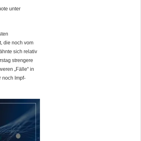
ote unter
sten
t, die noch vom
te sich relativ
rstag strengere
eren „Fälle“ in
r noch Impf-