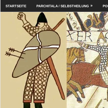
Zum
Schildverlag
STARTSEITE
PARCHITALA / SELBSTHEILUNG
PO
Inhalt
springen