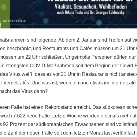
aßnahmen sind folgende: Ab dem 2. Januar sind Treffen auf vie
nen beschränkt, und Restaurants und Cafés müssen um 21 Uhr 
 müssen um 22 Uhr schließen. Ungeimpfte Personen dürfen nur 
 die strengsten COVID-Maßnahmen seit dem Beginn der Covid-
 das Virus weiß, dass es vor 21 Uhr in Restaurants nicht anstec
n Internetcafés. Und was ist, wenn jemand etwas im Internetcafé
macht das Virus dann?
eren Fälle hat einen Rekordstand erreicht. Das südkoreanisc
ittwoch 7.622 neue Fälle. Letzte Woche wurden erstmals mehr al
s 92 Prozent der südkoreanischen Erwachsenen sind vollständi
ie Zahl der neuen Fälle seit dem letzten Monat fast verfünffach