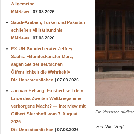
Allgemeine
MMNews
07.08.2026
Saudi-Arabien, Türkei und Pakistan
schließen Militärbündnis
MMNews
07.08.2026
EX-UN-Sonderberater Jeffrey
Sachs: »Bundeskanzler Merz,
sagen Sie der deutschen
Öffentlichkeit die Wahrheit!«
Die Unbestechlichen
07.08.2026
Jan van Helsing: Existiert seit dem
Ende des Zweiten Weltkriegs eine
verborgene Macht? — Interview mit
Ein klassisch südkor
Gilbert Sternhoff vom 3. August
2026
von Niki Vogt
Die Unbestechlichen
07.08.2026