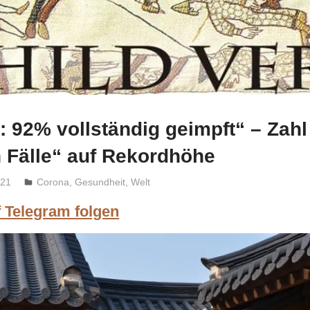
 92% vollständig geimpft“ – Zahl
 Fälle“ auf Rekordhöhe
021
Niki Vogt
Corona
,
Gesundheit
,
Welt
f Telegram folgen