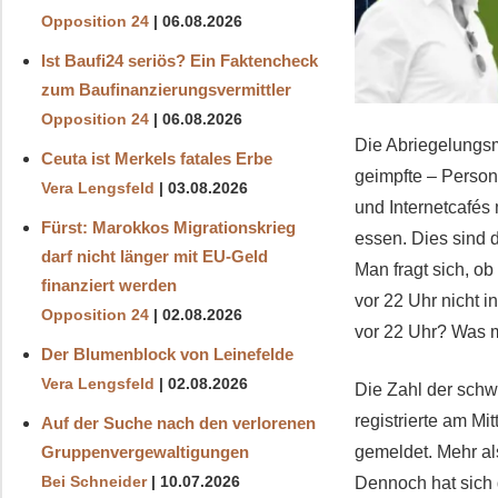
Opposition 24
06.08.2026
Ist Baufi24 seriös? Ein Faktencheck
zum Baufinanzierungsvermittler
Opposition 24
06.08.2026
Die Abriegelungsm
Ceuta ist Merkels fatales Erbe
geimpfte – Perso
Vera Lengsfeld
03.08.2026
und Internetcafés
Fürst: Marokkos Migrationskrieg
essen. Dies sind
darf nicht länger mit EU-Geld
Man fragt sich, ob
finanziert werden
vor 22 Uhr nicht i
Opposition 24
02.08.2026
vor 22 Uhr? Was 
Der Blumenblock von Leinefelde
Vera Lengsfeld
02.08.2026
Die Zahl der schw
registrierte am M
Auf der Suche nach den verlorenen
gemeldet. Mehr al
Gruppenvergewaltigungen
Dennoch hat sich d
Bei Schneider
10.07.2026