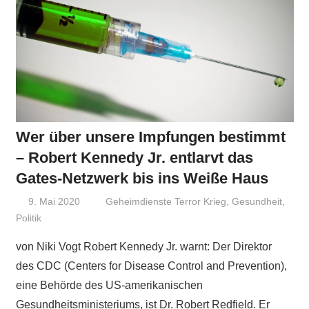
Wer über unsere Impfungen bestimmt
– Robert Kennedy Jr. entlarvt das
Gates-Netzwerk bis ins Weiße Haus
9. Mai 2020
Niki Vogt
Geheimdienste Terror Krieg
,
Gesundheit
,
Politik
von Niki Vogt Robert Kennedy Jr. warnt: Der Direktor
des CDC (Centers for Disease Control and Prevention),
eine Behörde des US-amerikanischen
Gesundheitsministeriums, ist Dr. Robert Redfield. Er