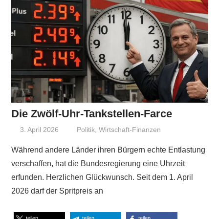
Die Zwölf-Uhr-Tankstellen-Farce
3. April 2026
Niki Vogt
Politik
,
Wirtschaft-Finanzen
Während andere Länder ihren Bürgern echte Entlastung
verschaffen, hat die Bundesregierung eine Uhrzeit
erfunden. Herzlichen Glückwunsch. Seit dem 1. April
2026 darf der Spritpreis an
teilen
teilen
teilen