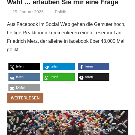
Wahl … erlauben Sie mir eine Frage
25. Januar 2026
Niki Vogt
Politik
Aus Facebook Im Social Web gehen die Gemüter hoch,
heftige Reaktionen kommentieren einen Leserbrief an
Friedrich Merz, der alleine in facebook über 43.000 Mal
gelikt
teilen
teilen
teilen
teilen
teilen
teilen
E-Mail
WEITERLESEN