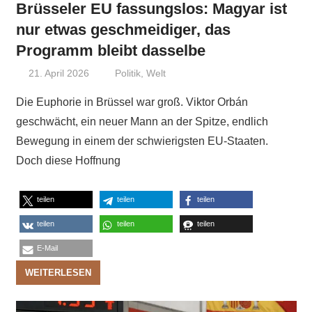
Brüsseler EU fassungslos: Magyar ist
nur etwas geschmeidiger, das
Programm bleibt dasselbe
21. April 2026
Niki Vogt
Politik
,
Welt
Die Euphorie in Brüssel war groß. Viktor Orbán
geschwächt, ein neuer Mann an der Spitze, endlich
Bewegung in einem der schwierigsten EU-Staaten.
Doch diese Hoffnung
teilen
teilen
teilen
teilen
teilen
teilen
E-Mail
WEITERLESEN