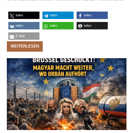
teilen
teilen
teilen
teilen
teilen
teilen
E-Mail
WEITERLESEN