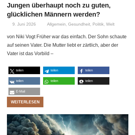
Jungen überhaupt noch zu guten,
glücklichen Männern werden?
9. Juni 2026
Niki Vogt
Allgemein
,
Gesundheit
,
Politik
,
Welt
von Niki Vogt Früher war das einfach. Der Sohn schaute
auf seinen Vater. Die Mutter liebt er zärtlich, aber der
Vater ist das Vorbild –
teilen
teilen
teilen
teilen
teilen
teilen
E-Mail
WEITERLESEN