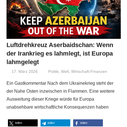
Luftdrehkreuz Aserbaidschan: Wenn
der Irankrieg es lahmlegt, ist Europa
lahmgelegt
17. März 2026
Niki Vogt
Politik
,
Welt
,
Wirtschaft-Finanzen
Ein Gastkommentar Nach dem Ukrainekrieg steht der
der Nahe Osten inzwischen in Flammen. Eine weitere
Ausweitung dieser Kriege würde für Europa
unabsehbare wirtschaftliche Konsequenzen haben
teilen
teilen
teilen