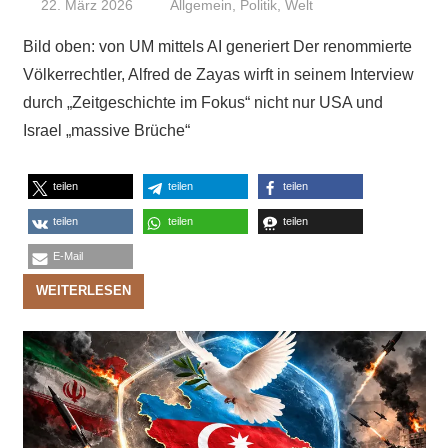
22. März 2026
Niki Vogt
Allgemein
,
Politik
,
Welt
Bild oben: von UM mittels AI generiert Der renommierte
Völkerrechtler, Alfred de Zayas wirft in seinem Interview
durch „Zeitgeschichte im Fokus“ nicht nur USA und
Israel „massive Brüche“
teilen
teilen
teilen
teilen
teilen
teilen
E-Mail
WEITERLESEN