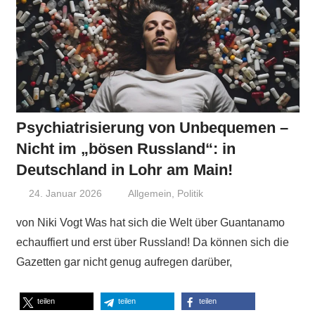
Psychiatrisierung von Unbequemen –
Nicht im „bösen Russland“: in
Deutschland in Lohr am Main!
24. Januar 2026
Niki Vogt
Allgemein
,
Politik
von Niki Vogt Was hat sich die Welt über Guantanamo
echauffiert und erst über Russland! Da können sich die
Gazetten gar nicht genug aufregen darüber,
teilen
teilen
teilen