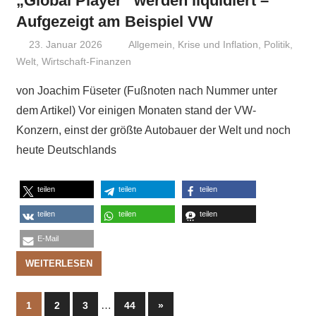
„Global Player“ werden liquidiert –
Aufgezeigt am Beispiel VW
23. Januar 2026
Niki Vogt
Allgemein
,
Krise und Inflation
,
Politik
,
Welt
,
Wirtschaft-Finanzen
von Joachim Füseter (Fußnoten nach Nummer unter
dem Artikel) Vor einigen Monaten stand der VW-
Konzern, einst der größte Autobauer der Welt und noch
heute Deutschlands
teilen
teilen
teilen
teilen
teilen
teilen
E-Mail
WEITERLESEN
Seitennummerierung
…
Nächste
1
2
3
44
»