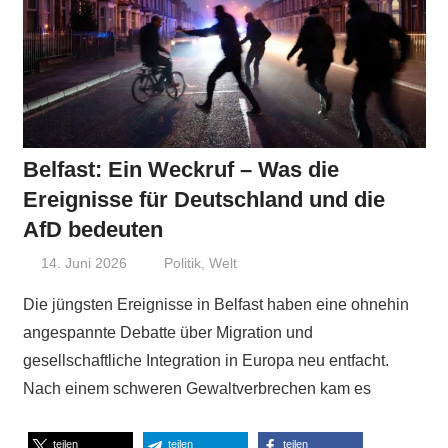
Belfast: Ein Weckruf – Was die
Ereignisse für Deutschland und die
AfD bedeuten
14. Juni 2026
Niki Vogt
Politik
,
Welt
Die jüngsten Ereignisse in Belfast haben eine ohnehin
angespannte Debatte über Migration und
gesellschaftliche Integration in Europa neu entfacht.
Nach einem schweren Gewaltverbrechen kam es
teilen
teilen
teilen