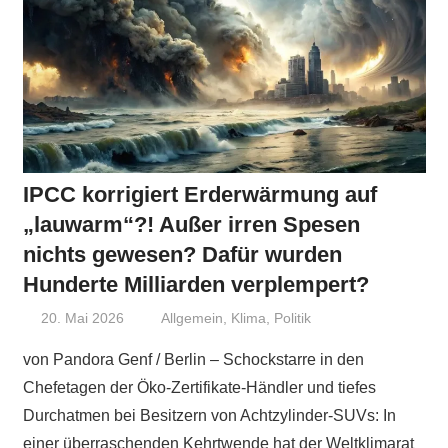
IPCC korrigiert Erderwärmung auf
„lauwarm“?! Außer irren Spesen
nichts gewesen? Dafür wurden
Hunderte Milliarden verplempert?
20. Mai 2026
Niki Vogt
Allgemein
,
Klima
,
Politik
von Pandora Genf / Berlin – Schockstarre in den
Chefetagen der Öko-Zertifikate-Händler und tiefes
Durchatmen bei Besitzern von Achtzylinder-SUVs: In
einer überraschenden Kehrtwende hat der Weltklimarat