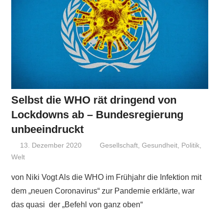
Selbst die WHO rät dringend von
Lockdowns ab – Bundesregierung
unbeeindruckt
13. Dezember 2020
Niki Vogt
Gesellschaft
,
Gesundheit
,
Politik
,
Welt
von Niki Vogt Als die WHO im Frühjahr die Infektion mit
dem „neuen Coronavirus“ zur Pandemie erklärte, war
das quasi der „Befehl von ganz oben“