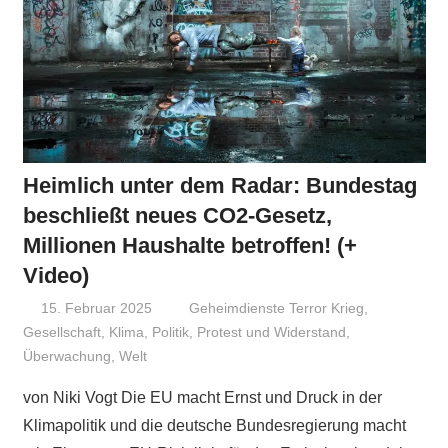
Heimlich unter dem Radar: Bundestag
beschließt neues CO2-Gesetz,
Millionen Haushalte betroffen! (+
Video)
15. Februar 2025
Niki Vogt
Geheimdienste Terror Krieg
,
Gesellschaft
,
Klima
,
Politik
,
Protest und Widerstand
,
Überwachung
,
Welt
von Niki Vogt Die EU macht Ernst und Druck in der
Klimapolitik und die deutsche Bundesregierung macht