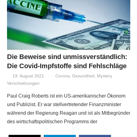
Die Beweise sind unmissverständlich:
Die Covid-Impfstoffe sind Fehlschläge
19. August 2021
Niki Vogt
Corona
,
Gesundheit
,
Mystery
Verschwörungen
Paul Craig Roberts ist ein US-amerikanischer Ökonom
und Publizist. Er war stellvertretender Finanzminister
während der Regierung Reagan und ist als Mitbegründer
des wirtschaftspolitischen Programms der