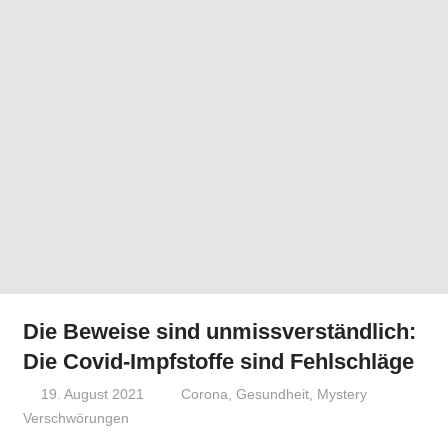
Die Beweise sind unmissverständlich:
Die Covid-Impfstoffe sind Fehlschläge
19. August 2021
Niki Vogt
Corona
,
Gesundheit
,
Mystery
Verschwörungen