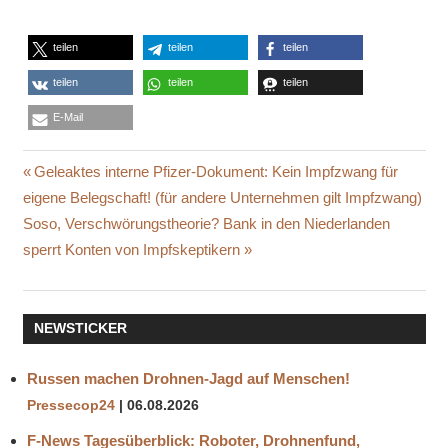
teilen
teilen
teilen
teilen
teilen
teilen
E-Mail
BEWEISE
Beitragsnavigation
Vorheriger
Geleaktes interne Pfizer-Dokument: Kein Impfzwang für
CDC
Beitrag:
eigene Belegschaft! (für andere Unternehmen gilt Impfzwang)
DR.
Nächster
Soso, Verschwörungstheorie? Bank in den Niederlanden
ROBERT
Beitrag:
sperrt Konten von Impfskeptikern
MALONE
ERFINDER
DER MRNA-
NEWSTICKER
TECHNOLOGIE
FDA
Russen machen Drohnen-Jagd auf Menschen!
GENTHERAPIE
Pressecop24
06.08.2026
GESUNDHEITSSCHÄDIGEND
F-News Tagesüberblick: Roboter, Drohnenfund,
IMPFUNG