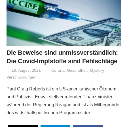
Die Beweise sind unmissverständlich:
Die Covid-Impfstoffe sind Fehlschläge
19. August 2021
Niki Vogt
Corona
,
Gesundheit
,
Mystery
Verschwörungen
Paul Craig Roberts ist ein US-amerikanischer Ökonom
und Publizist. Er war stellvertretender Finanzminister
während der Regierung Reagan und ist als Mitbegründer
des wirtschaftspolitischen Programms der