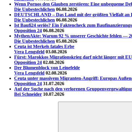
Wenn Pornos den Glauben zerstören: Eine unbequeme Deb
Die Unbestechlichen
06.08.2026
DEUTSCHLAND – Das Land mit der größten Vielfalt an La
Die Unbestechlichen
06.08.2026
Ist Baufi24 seriös? Ein Faktencheck zum Baufinanzierungs
Opposition 24
06.08.2026
MythenAkte: Warum 92 % unserer Geschichte fehlen — 20 
Die Unbestechlichen
05.08.2026
Ceuta ist Merkels fatales Erbe
Vera Lengsfeld
03.08.2026
Fürst: Marokkos Migrationskrieg darf nicht länger mit EU
Opposition 24
02.08.2026
Der Blumenblock von Leinefelde
Vera Lengsfeld
02.08.2026
Ceuta unter massivem Migranten-Angriff: Europas Außen
Opposition 24
31.07.2026
Auf der Suche nach den verlorenen Gruppenvergewaltigu
Bei Schneider
10.07.2026
Suchen
nach: