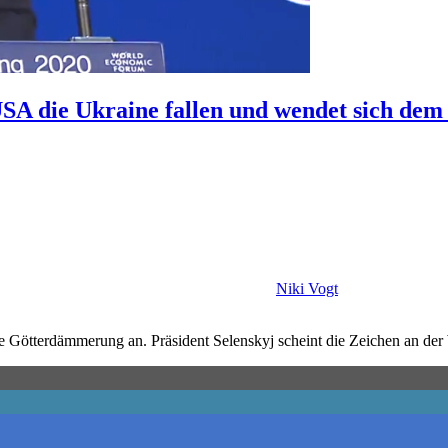
USA die Ukraine fallen und wendet sich de
Niki Vogt
ie Götterdämmerung an. Präsident Selenskyj scheint die Zeichen an de