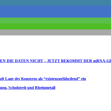
N DIE DATEN NICHT – JETZT BEKOMMT DER mRNA-GR
uft Lage des Konzerns als “existenzgefährdend” ein
ng, Schulstreit und Rheinmetall