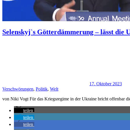
Selenskyj`s Götterdämmerung – lässt die 
17. Oktober 2023
Verschwörungen
,
Politik
,
Welt
von Niki Vogt Für das Kriegsregime in der Ukraine bricht offenbar d
teilen
teilen
teilen