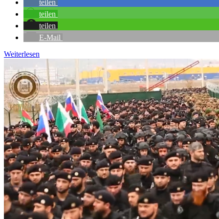
teilen
teilen
teilen
E-Mail
Weiterlesen