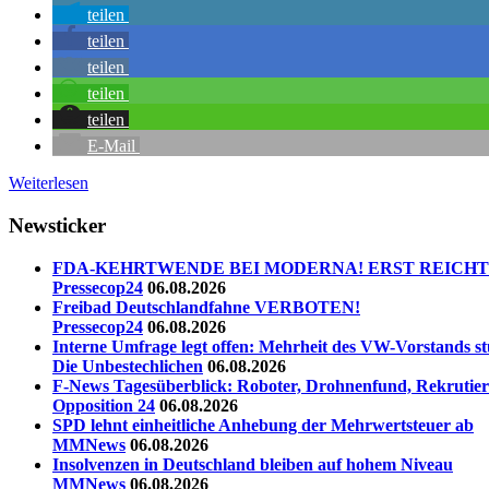
teilen
teilen
teilen
teilen
teilen
E-Mail
Weiterlesen
Newsticker
FDA-KEHRTWENDE BEI MODERNA! ERST REICHTE
Pressecop24
06.08.2026
Freibad Deutschlandfahne VERBOTEN!
Pressecop24
06.08.2026
Interne Umfrage legt offen: Mehrheit des VW-Vorstands st
Die Unbestechlichen
06.08.2026
F-News Tagesüberblick: Roboter, Drohnenfund, Rekrutieru
Opposition 24
06.08.2026
SPD lehnt einheitliche Anhebung der Mehrwertsteuer ab
MMNews
06.08.2026
Insolvenzen in Deutschland bleiben auf hohem Niveau
MMNews
06.08.2026