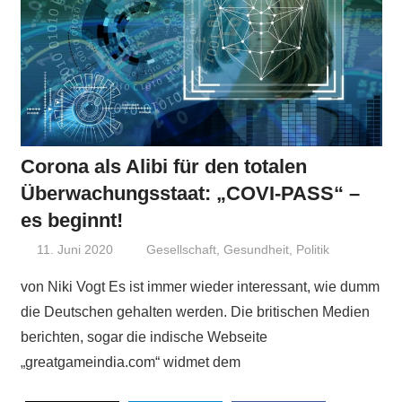
Corona als Alibi für den totalen
Überwachungsstaat: „COVI-PASS“ –
es beginnt!
11. Juni 2020
Niki Vogt
Gesellschaft
,
Gesundheit
,
Politik
von Niki Vogt Es ist immer wieder interessant, wie dumm
die Deutschen gehalten werden. Die britischen Medien
berichten, sogar die indische Webseite
„greatgameindia.com“ widmet dem