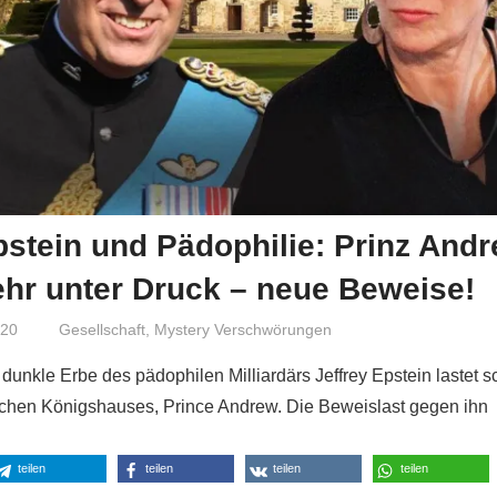
pstein und Pädophilie: Prinz Andr
hr unter Druck – neue Beweise!
020
Niki Vogt
Gesellschaft
,
Mystery Verschwörungen
 dunkle Erbe des pädophilen Milliardärs Jeffrey Epstein lastet 
schen Königshauses, Prince Andrew. Die Beweislast gegen ihn
teilen
teilen
teilen
teilen