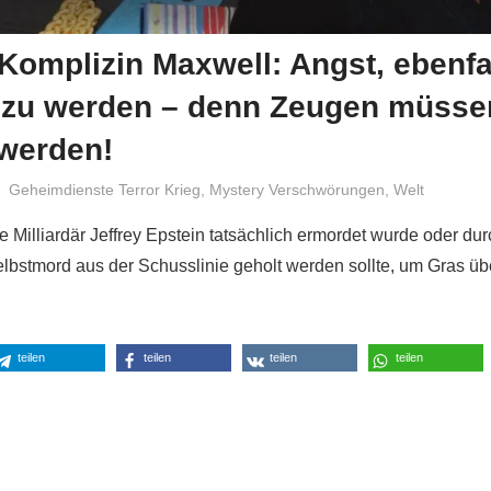
Komplizin Maxwell: Angst, ebenfa
 zu werden – denn Zeugen müsse
 werden!
Niki Vogt
Geheimdienste Terror Krieg
,
Mystery Verschwörungen
,
Welt
e Milliardär Jeffrey Epstein tatsächlich ermordet wurde oder du
lbstmord aus der Schusslinie geholt werden sollte, um Gras üb
teilen
teilen
teilen
teilen