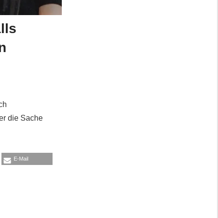
lls
n
rch
er die Sache
E-Mail