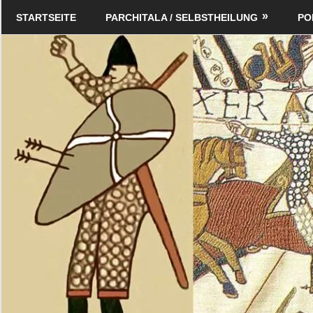
Zum
Schildverlag
STARTSEITE
PARCHITALA / SELBSTHEILUNG
PO
Inhalt
springen