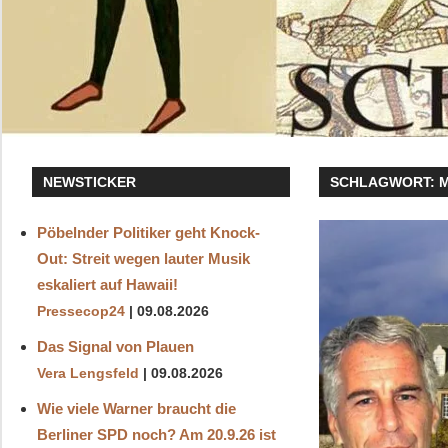
NEWSTICKER
SCHLAGWORT:
Pöbelnder Politiker geht Knock-
Out: Streit wegen lauter Musik
eskaliert auf Hawaii!
Pressecop24
09.08.2026
Das Signal von Plauen
Vera Lengsfeld
09.08.2026
Wie viele Warner braucht die
Berliner SPD noch? Am 20.9.26 ist