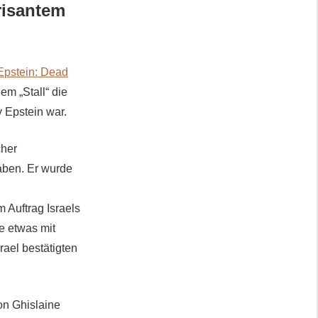
risantem
Epstein: Dead
em „Stall“ die
y Epstein war.
cher
aben. Er wurde
 Auftrag Israels
ie etwas mit
rael bestätigten
on Ghislaine