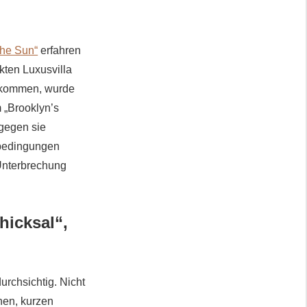
he Sun“
erfahren
kten Luxusvilla
zukommen, wurde
 „Brooklyn’s
 gegen sie
ftbedingungen
 Unterbrechung
hicksal“,
rchsichtig. Nicht
nen, kurzen