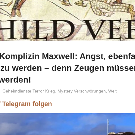
Komplizin Maxwell: Angst, ebenfa
 zu werden – denn Zeugen müsse
 werden!
Niki Vogt
Geheimdienste Terror Krieg
,
Mystery Verschwörungen
,
Welt
f Telegram folgen