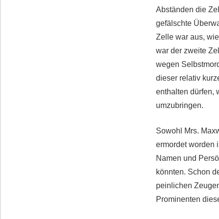
Abständen die Zel
gefälschte Überw
Zelle war aus, wi
war der zweite Ze
wegen Selbstmord
dieser relativ kur
enthalten dürfen,
umzubringen.
Sowohl Mrs. Maxwe
ermordet worden i
Namen und Persön
könnten. Schon der
peinlichen Zeugen
Prominenten diese