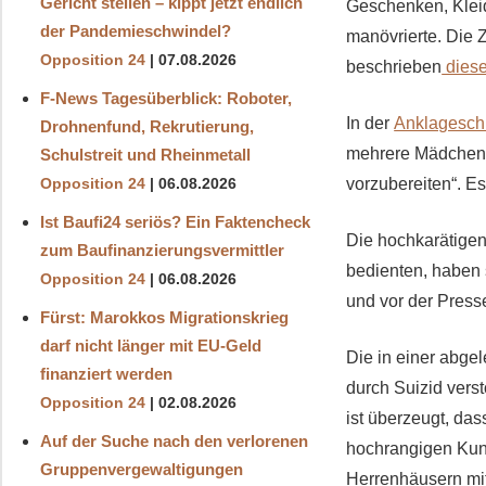
Gericht stellen – kippt jetzt endlich
Geschenken, Kleid
der Pandemieschwindel?
manövrierte. Die
Opposition 24
07.08.2026
beschrieben
diese
F-News Tagesüberblick: Roboter,
In der
Anklageschr
Drohnenfund, Rekrutierung,
mehrere Mädchen z
Schulstreit und Rheinmetall
vorzubereiten“. E
Opposition 24
06.08.2026
Ist Baufi24 seriös? Ein Faktencheck
Die hochkarätigen
zum Baufinanzierungsvermittler
bedienten, haben 
Opposition 24
06.08.2026
und vor der Pres
Fürst: Marokkos Migrationskrieg
darf nicht länger mit EU-Geld
Die in einer abge
finanziert werden
durch Suizid vers
Opposition 24
02.08.2026
ist überzeugt, das
Auf der Suche nach den verlorenen
hochrangigen Kund
Gruppenvergewaltigungen
Herrenhäusern mi