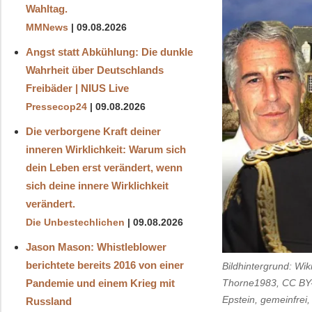
Wahltag.
MMNews
09.08.2026
Angst statt Abkühlung: Die dunkle
Wahrheit über Deutschlands
Freibäder | NIUS Live
Pressecop24
09.08.2026
Die verborgene Kraft deiner
inneren Wirklichkeit: Warum sich
dein Leben erst verändert, wenn
sich deine innere Wirklichkeit
verändert.
Die Unbestechlichen
09.08.2026
Jason Mason: Whistleblower
berichtete bereits 2016 von einer
Bildhintergrund: Wi
Thorne1983, CC BY-
Pandemie und einem Krieg mit
Epstein, gemeinfrei,
Russland