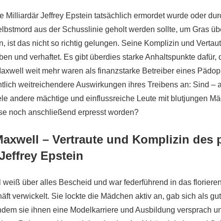
e Milliardär Jeffrey Epstein tatsächlich ermordet wurde oder du
lbstmord aus der Schusslinie geholt werden sollte, um Gras üb
 ist das nicht so richtig gelungen. Seine Komplizin und Vertaut
ben und verhaftet. Es gibt überdies starke Anhaltspunkte dafür,
axwell weit mehr waren als finanzstarke Betreiber eines Pädop
tlich weitreichendere Auswirkungen ihres Treibens an: Sind – 
le andere mächtige und einflussreiche Leute mit blutjungen M
se noch anschließend erpresst worden?
Maxwell – Vertraute und Komplizin des
 Jeffrey Epstein
 weiß über alles Bescheid und war federführend in das floriere
t verwickelt. Sie lockte die Mädchen aktiv an, gab sich als gu
ndem sie ihnen eine Modelkarriere und Ausbildung versprach un