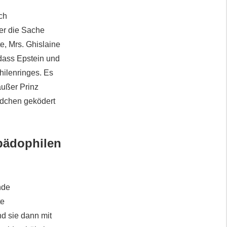
rch
er die Sache
e, Mrs. Ghislaine
 dass Epstein und
hilenringes. Es
außer Prinz
ädchen geködert
 pädophilen
nde
te
d sie dann mit