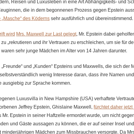
ern, Reisen und Luxusleben in eine Art Abhängigkeits- und Sc
 Zeuginnen, die in dem begonnenen Prozess gegen Epstein aus
 „Masche“ des Köderns
sehr ausführlich und übereinstimmend.
ift w
ird
Mrs.
Maxwell
zur Last gelegt
, Mr. Epstein dabei geholfe
u „rekrutieren und ihr Vertrauen zu erschleichen, um sie für d
s waren sehr junge Mädchen im Alter von 14 Jahren darunter.
 „Freunde“ und „Kunden“ Epsteins und Maxwells, die sich der
selbstverständlich wenig Interesse daran, dass ihre Namen und
se ausgiebig zur Sprache kommen.
legenen Luxusvilla in New Hampshire (USA) verhaftete Vertraut
torbenen Jeffrey Epstein, Ghislaine Maxwell,
fürchtet daher jetz
s Mr. Epstein in seiner Haftzelle ermordet wurde, um nicht gege
en und Gäste aussagen zu können, die er auf seiner Insel und
t minderjährigen Mädchen zum Missbrauchen versorgte. Da Mrs