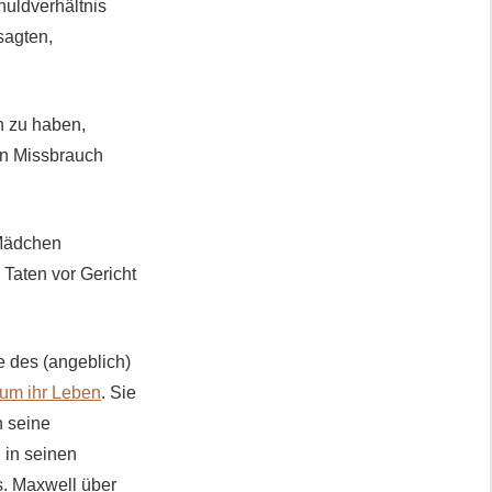
huldverhältnis
sagten,
n zu haben,
en Missbrauch
 Mädchen
 Taten vor Gericht
e des (angeblich)
t um ihr Leben
. Sie
n seine
 in seinen
. Maxwell über