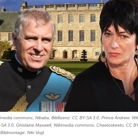
kimedia commons, Nibaba, Bildlizenz: CC BY-SA 3.0, Prince Andrew: 
SA 3.0, Ghislaine Maxwell, Wikimedia commons, Cheetoskeeto, CC BY-
 Bildmontage: Niki Vogt