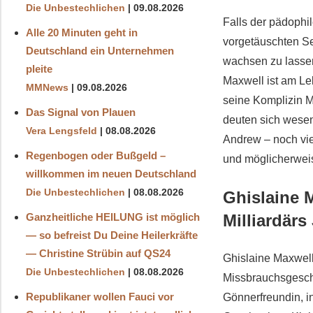
Die Unbestechlichen
09.08.2026
Falls der pädophil
Alle 20 Minuten geht in
vorgetäuschten Se
Deutschland ein Unternehmen
wachsen zu lassen,
pleite
Maxwell ist am Le
MMNews
09.08.2026
seine Komplizin M
Das Signal von Plauen
deuten sich wesen
Vera Lengsfeld
08.08.2026
Andrew – noch vie
Regenbogen oder Bußgeld –
und möglicherwei
willkommen im neuen Deutschland
Die Unbestechlichen
08.08.2026
Ghislaine 
Milliardärs
Ganzheitliche HEILUNG ist möglich
— so befreist Du Deine Heilerkräfte
— Christine Strübin auf QS24
Ghislaine Maxwell
Die Unbestechlichen
08.08.2026
Missbrauchsgeschäf
Republikaner wollen Fauci vor
Gönnerfreundin, i