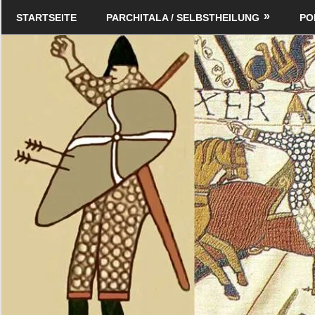
Zum
Schildverlag
STARTSEITE
PARCHITALA / SELBSTHEILUNG
PO
Inhalt
springen