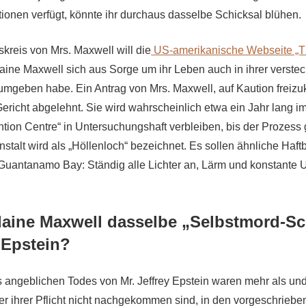
tionen verfügt, könnte ihr durchaus dasselbe Schicksal blühen.
reis von Mrs. Maxwell will die
US-amerikanische Webseite „T
aine Maxwell sich aus Sorge um ihr Leben auch in ihrer verstec
umgeben habe. Ein Antrag von Mrs. Maxwell, auf Kaution frei
ericht abgelehnt. Sie wird wahrscheinlich etwa ein Jahr lang im
ntion Centre“ in Untersuchungshaft verbleiben, bis der Prozess
nstalt wird als „Höllenloch“ bezeichnet. Es sollen ähnliche Ha
 Guantanamo Bay: Ständig alle Lichter an, Lärm und konstante
laine Maxwell dasselbe „Selbstmord-Sc
 Epstein?
angeblichen Todes von Mr. Jeffrey Epstein waren mehr als undu
ter ihrer Pflicht nicht nachgekommen sind, in den vorgeschriebe