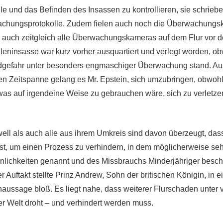
le und das Befinden des Insassen zu kontrollieren, sie schrieb
achungsprotokolle. Zudem fielen auch noch die Überwachungsk
e auch zeitgleich alle Überwachungskameras auf dem Flur vor d
lleninsasse war kurz vorher ausquartiert und verlegt worden, ob
gefahr unter besonders engmaschiger Überwachung stand. Au
zen Zeitspanne gelang es Mr. Epstein, sich umzubringen, obwohl
 was auf irgendeine Weise zu gebrauchen wäre, sich zu verletze
ll als auch alle aus ihrem Umkreis sind davon überzeugt, dass
st, um einen Prozess zu verhindern, in dem möglicherweise se
lichkeiten genannt und des Missbrauchs Minderjähriger besch
 Auftakt stellte Prinz Andrew, Sohn der britischen Königin, in e
aussage bloß. Es liegt nahe, dass weiterer Flurschaden unter 
r Welt droht – und verhindert werden muss.