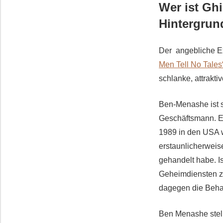
Wer ist Gh
Hintergrun
Der angebliche E
Men Tell No Tales
schlanke, attrakti
Ben-Menashe ist se
Geschäftsmann. Er
1989 in den USA w
erstaunlicherweise
gehandelt habe. Is
Geheimdiensten zu
dagegen die Beh
Ben Menashe stell