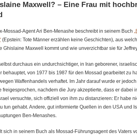
islaine Maxwell? – Eine Frau mit hochb
d
x-Mossad-Agent Ari Ben-Menashe beschreibt in seinem Buch
„
“
(Epstein: Tote Männer erzählen keine Geschichten), aus welch
ve Ghislaine Maxwell kommt und wie unverzichtbar sie für Jeffre
lbst durchaus ein undurchsichtiger, in Iran geborener, israelis
 behauptet, von 1977 bis 1987 für den Mossad gearbeitet zu h
egen Waffenhandels verhaftet. Im Jahr darauf wurde er jedoch
 freigesprochen, nachdem die Jury akzeptierte, dass er dabei im
rael versuchte, sich offiziell von ihm zu distanzieren: Er habe n
 tun gehabt. Andere, gut informierte Quellen in den USA und Is
auptungen Ben-Menashes.
t sich in seinem Buch als Mossad-Führungsagent des Vaters v