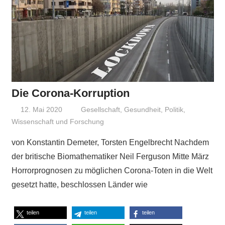
Die Corona-Korruption
12. Mai 2020
Niki Vogt
Gesellschaft
,
Gesundheit
,
Politik
,
Wissenschaft und Forschung
von Konstantin Demeter, Torsten Engelbrecht Nachdem
der britische Biomathematiker Neil Ferguson Mitte März
Horrorprognosen zu möglichen Corona-Toten in die Welt
gesetzt hatte, beschlossen Länder wie
teilen
teilen
teilen