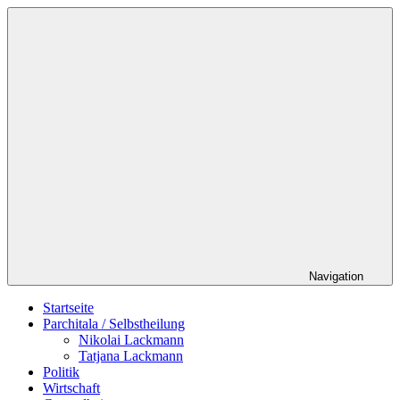
Zum
Schildverlag
Inhalt
springen
Navigation
Startseite
Parchitala / Selbstheilung
Nikolai Lackmann
Tatjana Lackmann
Politik
Wirtschaft