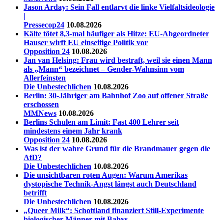
Jason Arday: Sein Fall entlarvt die linke Vielfaltsideologie
|
Pressecop24
10.08.2026
Kälte tötet 8,3-mal häufiger als Hitze: EU-Abgeordneter
Hauser wirft EU einseitige Politik vor
Opposition 24
10.08.2026
Jan van Helsing: Frau wird bestraft, weil sie einen Mann
als „Mann“ bezeichnet – Gender-Wahnsinn vom
Allerfeinsten
Die Unbestechlichen
10.08.2026
Berlin: 30-Jähriger am Bahnhof Zoo auf offener Straße
erschossen
MMNews
10.08.2026
Berlins Schulen am Limit: Fast 400 Lehrer seit
mindestens einem Jahr krank
Opposition 24
10.08.2026
Was ist der wahre Grund für die Brandmauer gegen die
AfD?
Die Unbestechlichen
10.08.2026
Die unsichtbaren roten Augen: Warum Amerikas
dystopische Technik-Angst längst auch Deutschland
betrifft
Die Unbestechlichen
10.08.2026
„Queer Milk“: Schottland finanziert Still-Experimente
biologischer Männer mit Babys