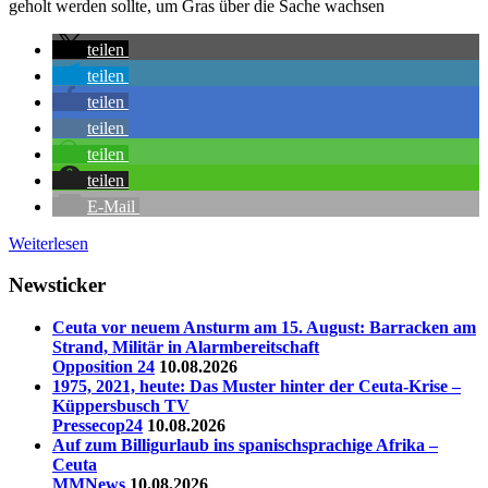
geholt werden sollte, um Gras über die Sache wachsen
teilen
teilen
teilen
teilen
teilen
teilen
E-Mail
Weiterlesen
Newsticker
Ceuta vor neuem Ansturm am 15. August: Barracken am
Strand, Militär in Alarmbereitschaft
Opposition 24
10.08.2026
1975, 2021, heute: Das Muster hinter der Ceuta-Krise –
Küppersbusch TV
Pressecop24
10.08.2026
Auf zum Billigurlaub ins spanischsprachige Afrika –
Ceuta
MMNews
10.08.2026