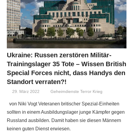
Ukraine: Russen zerstören Militär-
Trainingslager 35 Tote – Wissen British
Special Forces nicht, dass Handys den
Standort verraten?!
29. März 2022
Niki Vogt
Geheimdienste Terror Krieg
von Niki Vogt Veteranen britischer Spezial-Einheiten
sollten in einem Ausbildungslager junge Kämpfer gegen
Russland ausbilden. Damit haben sie diesen Männern
keinen guten Dienst erwiesen.