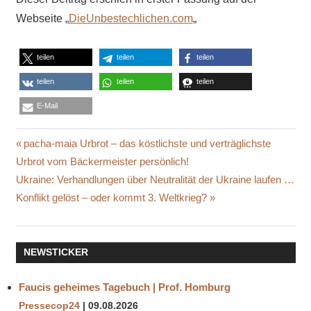
Webseite „
DieUnbestechlichen.com
„
teilen
teilen
teilen
teilen
teilen
teilen
E-Mail
ANGRIFF
Beitragsnavigation
Vorheriger
pacha-maia Urbrot – das köstlichste und verträglichste
AUSBILDUNGSLAGER
Beitrag:
Urbrot vom Bäckermeister persönlich!
HANDY
Nächster
Ukraine: Verhandlungen über Neutralität der Ukraine laufen …
RUSSISCHER
Beitrag:
Konflikt gelöst – oder kommt 3. Weltkrieg?
GEHEIMDIENST
SBS
UKRAINE
NEWSTICKER
VETRANEN
Faucis geheimes Tagebuch | Prof. Homburg
Pressecop24
09.08.2026