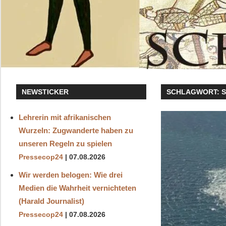
NEWSTICKER
SCHLAGWORT:
Lehrerin mit afrikanischen
Wurzeln: Zugwanderte haben zu
unseren Regeln zu spielen
Pressecop24
07.08.2026
Wir werden belogen: Wie drei
Medien die Wahrheit vernichteten
(Harald Journalist)
Pressecop24
07.08.2026