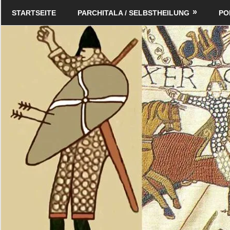
Zum
Schildverlag
STARTSEITE
PARCHITALA / SELBSTHEILUNG
PO
Inhalt
springen