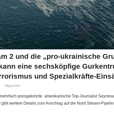
m 2 und die „pro-ukrainische Gr
 kann eine sechsköpfige Gurkent
rrorismus und Spezialkräfte-Eins
Niki Vogt
Allgemein
 mehrfach preisgekrönte amerikanische Top-Journalist Seymour
gibt weitere Details zum Anschlag auf die Nord Stream-Pipeline