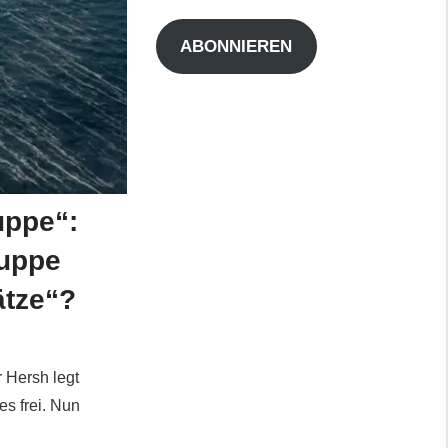
Adresse
ABONNIEREN
uppe“:
ruppe
ätze“?
 Hersh legt
s frei. Nun